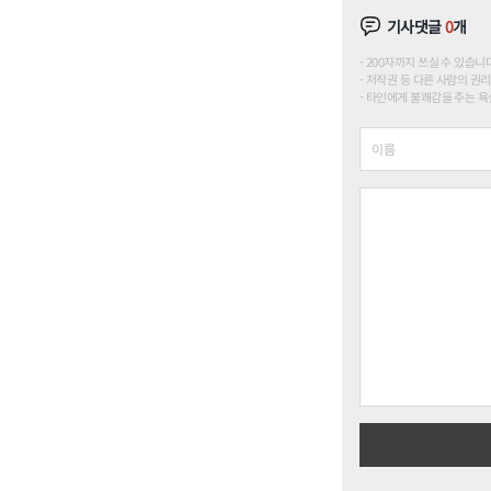
기사댓글
0
개
200자까지 쓰실 수 있습니다. (
저작권 등 다른 사람의 권리
타인에게 불쾌감을 주는 욕설