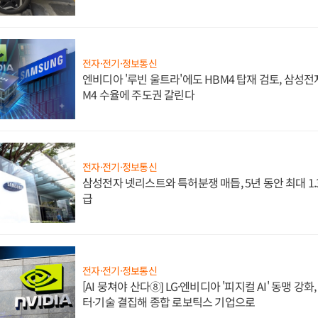
전자·전기·정보통신
엔비디아 '루빈 울트라'에도 HBM4 탑재 검토, 삼성전
M4 수율에 주도권 갈린다
전자·전기·정보통신
삼성전자 넷리스트와 특허분쟁 매듭, 5년 동안 최대 1
급
전자·전기·정보통신
[AI 뭉쳐야 산다⑧] LG·엔비디아 '피지컬 AI' 동맹 강
터·기술 결집해 종합 로보틱스 기업으로