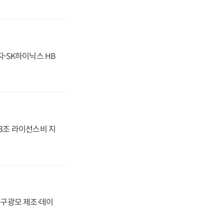
자·SK하이닉스 HB
.3조 라이선스비 지
화, 구광모 제조·데이