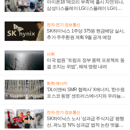
아이폰18 '메모리 부족'에 출시 지연되나,
삼성디스플레이 LG디스플레이 LG이노
텍 '탈애플' 수익 다각화 속도
전자·전기·정보통신
SK하이닉스 1주당 375원 현금배당 실시,
추가 주주환원 계획 9월 공개 예정
사회
미국 법원 "트럼프 정부 풍력 프로젝트 동
결 조치는 위법", 해제 명령 내려
화학·에너지
'DL이앤씨 SMR 협력사' X에너지, '한수원
포스코 동맹' 센트러스에너지와 우라늄
계약 체결
전자·전기·정보통신
SK하이닉스 노사 '성과급 주식지급' 평행
선, 곽노정 'N% 성과급' 법적 논란 벗을지