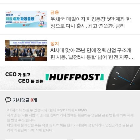
주목
금융
우체국 '매일이자 파킹통장' 5만 계좌 한
정으로 다시 출시, 최고 연 2.0% 금리
정치
AI시대 맞아 25년 만에 전력산업 구조개
편 시동, '발전5사 통합' 넘어 '한전 지주사'
재편론도
기사댓글
0
개
200자까지 쓰실 수 있습니다. (현재 0 byte / 최대 400byte)
저작권 등 다른 사람의 권리를 침해하거나 명예를 훼손하는 댓글은 관련 법률에 의해 제재
를 받을 수 있습니다.
타인에게 불쾌감을 주는 욕설 등 비하하는 단어가 내용에 포함되거나 인신공격성 글은 관
리자의 판단에 의해 삭제 합니다.