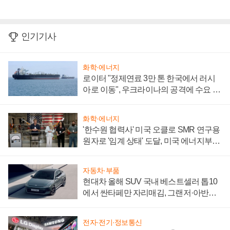
인기기사
화학·에너지
로이터 "정제연료 3만 톤 한국에서 러시
아로 이동", 우크라이나의 공격에 수요 늘
어
화학·에너지
'한수원 협력사' 미국 오클로 SMR 연구용
원자로 '임계 상태' 도달, 미국 에너지부
"중요한 이정표"
자동차·부품
현대차 올해 SUV 국내 베스트셀러 톱10
에서 싼타페만 자리매김, 그랜저·아반떼
'세단 쌍끌이'로 내수 방어
전자·전기·정보통신