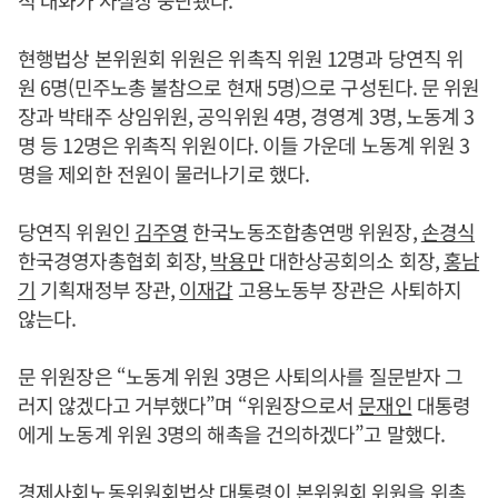
적 대화가 사실상 중단됐다.
현행법상 본위원회 위원은 위촉직 위원 12명과 당연직 위
원 6명(민주노총 불참으로 현재 5명)으로 구성된다. 문 위원
장과 박태주 상임위원, 공익위원 4명, 경영계 3명, 노동계 3
명 등 12명은 위촉직 위원이다. 이들 가운데 노동계 위원 3
명을 제외한 전원이 물러나기로 했다.
당연직 위원인
김주영
한국노동조합총연맹 위원장,
손경식
한국경영자총협회 회장,
박용만
대한상공회의소 회장,
홍남
기
기획재정부 장관,
이재갑
고용노동부 장관은 사퇴하지
않는다.
문 위원장은 “노동계 위원 3명은 사퇴의사를 질문받자 그
러지 않겠다고 거부했다”며 “위원장으로서
문재인
대통령
에게 노동계 위원 3명의 해촉을 건의하겠다”고 말했다.
경제사회노동위원회법상 대통령이 본위원회 위원을 위촉