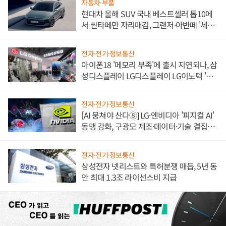
자동차·부품
현대차 올해 SUV 국내 베스트셀러 톱10에
서 싼타페만 자리매김, 그랜저·아반떼 '세단
쌍끌이'로 내수 방어
전자·전기·정보통신
아이폰18 '메모리 부족'에 출시 지연되나, 삼
성디스플레이 LG디스플레이 LG이노텍 '탈
애플' 수익 다각화 속도
전자·전기·정보통신
[AI 뭉쳐야 산다⑧] LG·엔비디아 '피지컬 AI'
동맹 강화, 구광모 제조·데이터·기술 결집
해 종합 로보틱스 기업으로
전자·전기·정보통신
삼성전자 넷리스트와 특허분쟁 매듭, 5년 동
안 최대 1.3조 라이선스비 지급