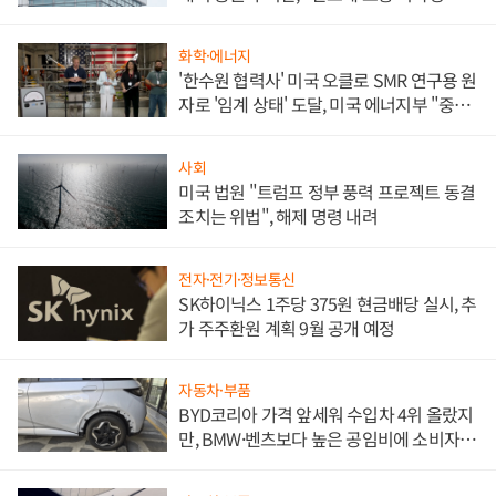
문"
화학·에너지
'한수원 협력사' 미국 오클로 SMR 연구용 원
자로 '임계 상태' 도달, 미국 에너지부 "중요
한 이정표"
사회
미국 법원 "트럼프 정부 풍력 프로젝트 동결
조치는 위법", 해제 명령 내려
전자·전기·정보통신
SK하이닉스 1주당 375원 현금배당 실시, 추
가 주주환원 계획 9월 공개 예정
자동차·부품
BYD코리아 가격 앞세워 수입차 4위 올랐지
만, BMW·벤츠보다 높은 공임비에 소비자
불만 폭발