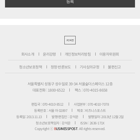
PC버전
회사소개
윤리강령
개인정보처리방침
이용자위원회
청소년보호정책
정정·반론보도
기사심의규정
불편신고
서울특별시 성동구 성수일로 39-34 서울숲더스페이스 12층
대표전화 : 1800-6522
팩스 : 070-4015-8658
편집국 : 070-4010-8512
사업본부 : 070-4010-7078
등록번호 : 서울 아 02897
제호 : 비즈니스포스트
등록일: 2013.11.13
발행·편집인 : 강석운
발행일자: 2013년 12월 2일
청소년보호책임자 : 강석운
ISSN : 2636-171X
Copyright ⓒ
B
USINESSPOST
. All rights reserved.