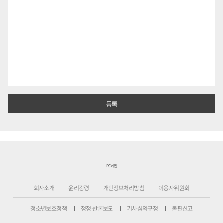
PC버전
회사소개
윤리강령
개인정보처리방침
이용자위원회
청소년보호정책
정정·반론보도
기사심의규정
불편신고