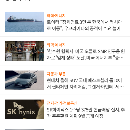
화학·에너지
로이터 "정제연료 3만 톤 한국에서 러시아
로 이동", 우크라이나의 공격에 수요 늘어
화학·에너지
'한수원 협력사' 미국 오클로 SMR 연구용 원
자로 '임계 상태' 도달, 미국 에너지부 "중요
한 이정표"
자동차·부품
현대차 올해 SUV 국내 베스트셀러 톱10에
서 싼타페만 자리매김, 그랜저·아반떼 '세단
쌍끌이'로 내수 방어
전자·전기·정보통신
SK하이닉스 1주당 375원 현금배당 실시, 추
가 주주환원 계획 9월 공개 예정