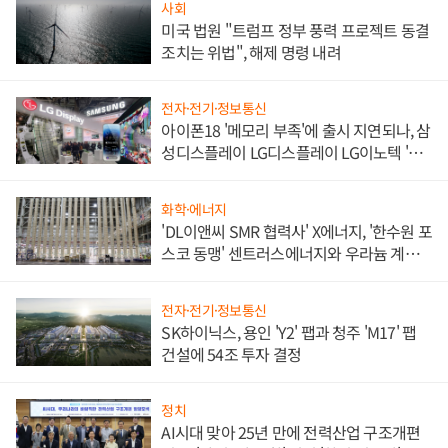
사회
미국 법원 "트럼프 정부 풍력 프로젝트 동결
조치는 위법", 해제 명령 내려
전자·전기·정보통신
아이폰18 '메모리 부족'에 출시 지연되나, 삼
성디스플레이 LG디스플레이 LG이노텍 '탈
애플' 수익 다각화 속도
화학·에너지
'DL이앤씨 SMR 협력사' X에너지, '한수원 포
스코 동맹' 센트러스에너지와 우라늄 계약
체결
전자·전기·정보통신
SK하이닉스, 용인 'Y2' 팹과 청주 'M17' 팹
건설에 54조 투자 결정
정치
AI시대 맞아 25년 만에 전력산업 구조개편