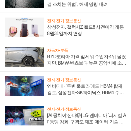
결 조치는 위법", 해제 명령 내려
전자·전기·정보통신
삼성전자, 갤럭시Z 폴드8 사전예약 개통
8월31일까지 연장
자동차·부품
BYD코리아 가격 앞세워 수입차 4위 올랐
지만, BMW·벤츠보다 높은 공임비에 소비
자 불만 폭발
전자·전기·정보통신
엔비디아 '루빈 울트라'에도 HBM4 탑재
검토, 삼성전자·SK하이닉스 HBM4 수율
에 주도권 갈린다
전자·전기·정보통신
[AI 뭉쳐야 산다⑧] LG·엔비디아 '피지컬 A
I' 동맹 강화, 구광모 제조·데이터·기술 결
집해 종합 로보틱스 기업으로