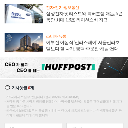
전자·전기·정보통신
삼성전자 넷리스트와 특허분쟁 매듭, 5년
동안 최대 1.3조 라이선스비 지급
소비자·유통
이부진 야심작 '신라스테이' 서울신라호
텔보다 잘 나가, 평택·주문진·해남·건대로
성장판 더 넓힌다
기사댓글
0
개
200자까지 쓰실 수 있습니다. (현재 0 byte / 최대 400byte)
저작권 등 다른 사람의 권리를 침해하거나 명예를 훼손하는 댓글은 관련 법률에 의해 제재
를 받을 수 있습니다.
타인에게 불쾌감을 주는 욕설 등 비하하는 단어가 내용에 포함되거나 인신공격성 글은 관
리자의 판단에 의해 삭제 합니다.