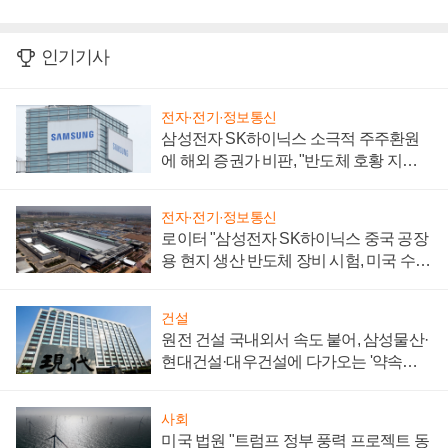
인기기사
전자·전기·정보통신
삼성전자 SK하이닉스 소극적 주주환원
에 해외 증권가 비판, "반도체 호황 지속
성 의문"
전자·전기·정보통신
로이터 "삼성전자 SK하이닉스 중국 공장
용 현지 생산 반도체 장비 시험, 미국 수출
통제 대비"
건설
원전 건설 국내외서 속도 붙어, 삼성물산·
현대건설·대우건설에 다가오는 '약속의
시간'
사회
미국 법원 "트럼프 정부 풍력 프로젝트 동