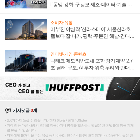
I' 동맹 강화, 구광모 제조·데이터·기술 결
집해 종합 로보틱스 기업으로
소비자·유통
이부진 야심작 '신라스테이' 서울신라호
텔보다 잘 나가, 평택·주문진·해남·건대로
성장판 더 넓힌다
인터넷·게임·콘텐츠
빅테크 메모리반도체 포함 장기계약 '2.7
조 달러' 규모, AI 투자 위축 우려와 반대
신호
기사댓글
0
개
200자까지 쓰실 수 있습니다. (현재 0 byte / 최대 400byte)
저작권 등 다른 사람의 권리를 침해하거나 명예를 훼손하는 댓글은 관련 법률에 의해 제재
를 받을 수 있습니다.
타인에게 불쾌감을 주는 욕설 등 비하하는 단어가 내용에 포함되거나 인신공격성 글은 관