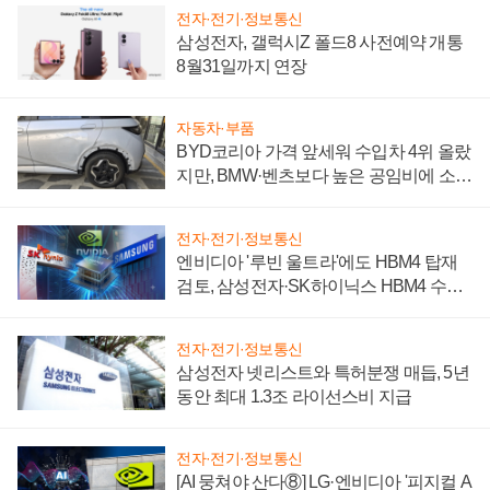
전자·전기·정보통신
삼성전자, 갤럭시Z 폴드8 사전예약 개통
8월31일까지 연장
자동차·부품
BYD코리아 가격 앞세워 수입차 4위 올랐
지만, BMW·벤츠보다 높은 공임비에 소비
자 불만 폭발
전자·전기·정보통신
엔비디아 '루빈 울트라'에도 HBM4 탑재
검토, 삼성전자·SK하이닉스 HBM4 수율
에 주도권 갈린다
전자·전기·정보통신
삼성전자 넷리스트와 특허분쟁 매듭, 5년
동안 최대 1.3조 라이선스비 지급
전자·전기·정보통신
[AI 뭉쳐야 산다⑧] LG·엔비디아 '피지컬 A