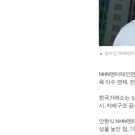
▲ 정우진 NHN엔
NHN엔터테인먼
육 이수 면제, 
한국거래소는 상
시, 지배구조 
안현식 NHN엔
성을 높인 점,