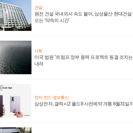
건설
원전 건설 국내외서 속도 붙어, 삼성물산·현대건설
오는 '약속의 시간'
사회
미국 법원 "트럼프 정부 풍력 프로젝트 동결 조치는 
내려
전자·전기·정보통신
삼성전자, 갤럭시Z 폴드8 사전예약 개통 8월31일