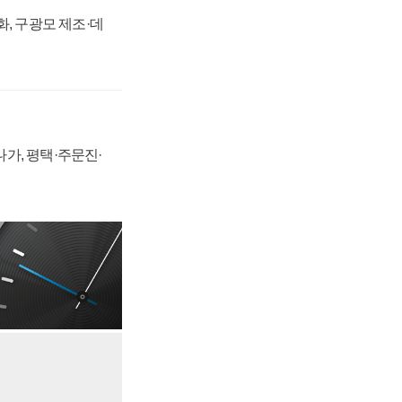
강화, 구광모 제조·데
가, 평택·주문진·