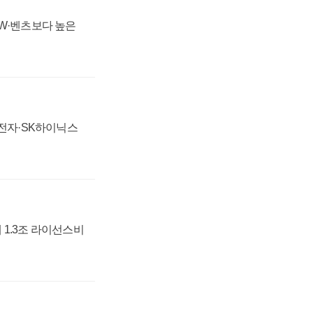
MW·벤츠보다 높은
성전자·SK하이닉스
 1.3조 라이선스비