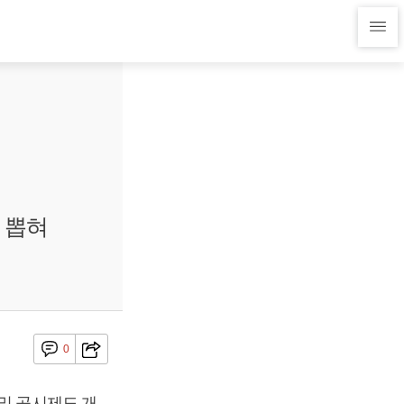
 뽑혀
0
및 공시제도 개