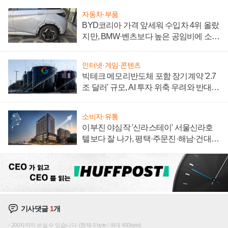
자동차·부품
BYD코리아 가격 앞세워 수입차 4위 올랐
지만, BMW·벤츠보다 높은 공임비에 소비
자 불만 폭발
인터넷·게임·콘텐츠
빅테크 메모리반도체 포함 장기계약 '2.7
조 달러' 규모, AI 투자 위축 우려와 반대
신호
소비자·유통
이부진 야심작 '신라스테이' 서울신라호
텔보다 잘 나가, 평택·주문진·해남·건대로
성장판 더 넓힌다
기사댓글
1
개
200자까지 쓰실 수 있습니다. (현재 0 byte / 최대 400byte)