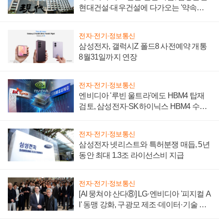
현대건설·대우건설에 다가오는 '약속의
시간'
전자·전기·정보통신
삼성전자, 갤럭시Z 폴드8 사전예약 개통
8월31일까지 연장
전자·전기·정보통신
엔비디아 '루빈 울트라'에도 HBM4 탑재
검토, 삼성전자·SK하이닉스 HBM4 수율
에 주도권 갈린다
전자·전기·정보통신
삼성전자 넷리스트와 특허분쟁 매듭, 5년
동안 최대 1.3조 라이선스비 지급
전자·전기·정보통신
[AI 뭉쳐야 산다⑧] LG·엔비디아 '피지컬 A
I' 동맹 강화, 구광모 제조·데이터·기술 결
집해 종합 로보틱스 기업으로