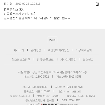
정미영
2019-02-23 10:23:16
진국충전소 혹시
진곡충전소가 아닌가요?
진국충전소를 검색해도 나오지 않아서 질문드립니다.
PC버전
회사소개
윤리강령
개인정보처리방침
이용자위원회
청소년보호정책
정정·반론보도
기사심의규정
불편신고
서울특별시 성동구 성수일로 39-34 서울숲더스페이스 12층
대표전화 : 1800-6522
팩스 : 070-4015-8658
편집국 : 070-4010-8512
사업본부 : 070-4010-7078
등록번호 : 서울 아 02897
제호 : 비즈니스포스트
등록일: 2013.11.13
발행·편집인 : 강석운
발행일자: 2013년 12월 2일
청소년보호책임자 : 강석운
ISSN : 2636-171X
Copyright ⓒ
B
USINESSPOST
. All rights reserved.