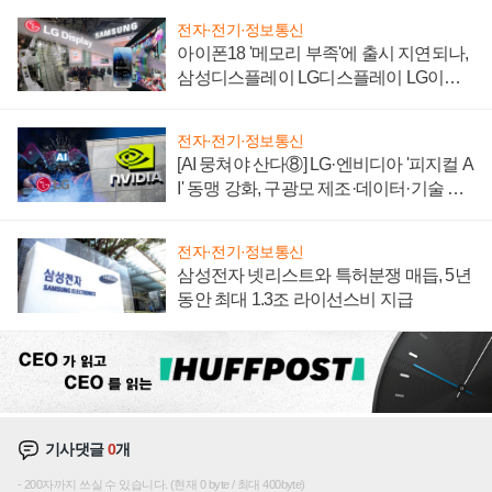
전자·전기·정보통신
아이폰18 '메모리 부족'에 출시 지연되나,
삼성디스플레이 LG디스플레이 LG이노
텍 '탈애플' 수익 다각화 속도
전자·전기·정보통신
[AI 뭉쳐야 산다⑧] LG·엔비디아 '피지컬 A
I' 동맹 강화, 구광모 제조·데이터·기술 결
집해 종합 로보틱스 기업으로
전자·전기·정보통신
삼성전자 넷리스트와 특허분쟁 매듭, 5년
동안 최대 1.3조 라이선스비 지급
기사댓글
0
개
200자까지 쓰실 수 있습니다. (현재 0 byte / 최대 400byte)