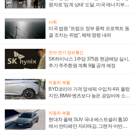
원자로 '임계 상태' 도달, 미국 에너지부
"중요한 이정표"
사회
미국 법원 "트럼프 정부 풍력 프로젝트 동
결 조치는 위법", 해제 명령 내려
전자·전기·정보통신
SK하이닉스 1주당 375원 현금배당 실시,
추가 주주환원 계획 9월 공개 예정
자동차·부품
BYD코리아 가격 앞세워 수입차 4위 올랐
지만, BMW·벤츠보다 높은 공임비에 소비
자 불만 폭발
자동차·부품
현대차 올해 SUV 국내 베스트셀러 톱10
에서 싼타페만 자리매김, 그랜저·아반떼
'세단 쌍끌이'로 내수 방어