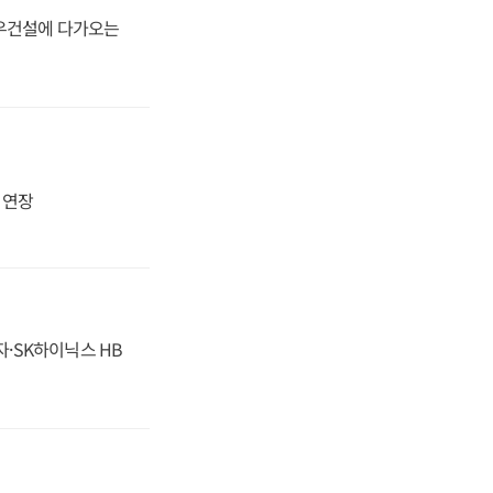
대우건설에 다가오는
지 연장
자·SK하이닉스 HB