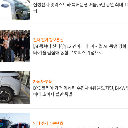
삼성전자 넷리스트와 특허분쟁 매듭, 5년 동안 최대 1
급
전자·전기·정보통신
[AI 뭉쳐야 산다⑧] LG·엔비디아 '피지컬 AI' 동맹 강
터·기술 결집해 종합 로보틱스 기업으로
자동차·부품
BYD코리아 가격 앞세워 수입차 4위 올랐지만, BMW
비에 소비자 불만 폭발
인터넷·게임·콘텐츠