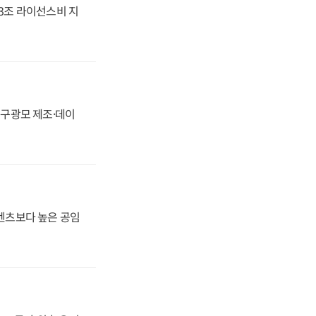
.3조 라이선스비 지
화, 구광모 제조·데이
·벤츠보다 높은 공임