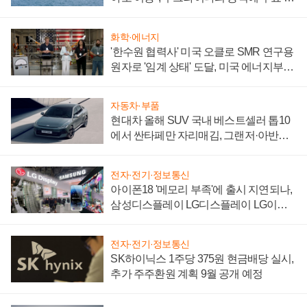
어
화학·에너지
'한수원 협력사' 미국 오클로 SMR 연구용
원자로 '임계 상태' 도달, 미국 에너지부
"중요한 이정표"
자동차·부품
현대차 올해 SUV 국내 베스트셀러 톱10
에서 싼타페만 자리매김, 그랜저·아반떼
'세단 쌍끌이'로 내수 방어
전자·전기·정보통신
아이폰18 '메모리 부족'에 출시 지연되나,
삼성디스플레이 LG디스플레이 LG이노
텍 '탈애플' 수익 다각화 속도
전자·전기·정보통신
SK하이닉스 1주당 375원 현금배당 실시,
추가 주주환원 계획 9월 공개 예정