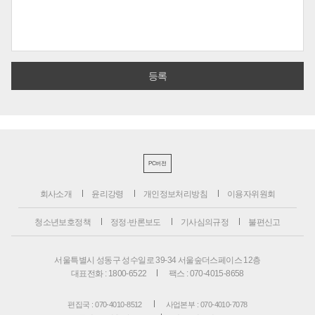
PC버전
회사소개
윤리강령
개인정보처리방침
이용자위원회
청소년보호정책
정정·반론보도
기사심의규정
불편신고
서울특별시 성동구 성수일로 39-34 서울숲더스페이스 12층
대표전화 : 1800-6522
팩스 : 070-4015-8658
편집국 : 070-4010-8512
사업본부 : 070-4010-7078