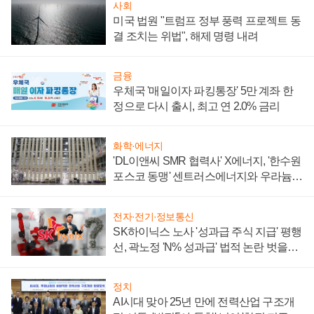
사회
미국 법원 "트럼프 정부 풍력 프로젝트 동
결 조치는 위법", 해제 명령 내려
금융
우체국 '매일이자 파킹통장' 5만 계좌 한
정으로 다시 출시, 최고 연 2.0% 금리
화학·에너지
'DL이앤씨 SMR 협력사' X에너지, '한수원
포스코 동맹' 센트러스에너지와 우라늄
계약 체결
전자·전기·정보통신
SK하이닉스 노사 '성과급 주식 지급' 평행
선, 곽노정 'N% 성과급' 법적 논란 벗을지
주목
정치
AI시대 맞아 25년 만에 전력산업 구조개