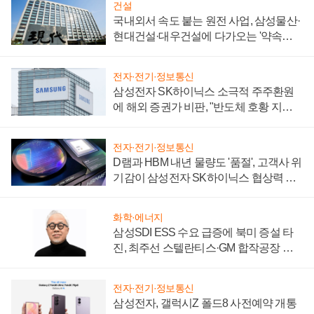
건설
국내외서 속도 붙는 원전 사업, 삼성물산·
현대건설·대우건설에 다가오는 '약속의
시간'
전자·전기·정보통신
삼성전자 SK하이닉스 소극적 주주환원
에 해외 증권가 비판, "반도체 호황 지속
성 의문"
전자·전기·정보통신
D램과 HBM 내년 물량도 '품절', 고객사 위
기감이 삼성전자 SK하이닉스 협상력 더
키워
화학·에너지
삼성SDI ESS 수요 급증에 북미 증설 타
진, 최주선 스텔란티스·GM 합작공장 건
설 재추진하나
전자·전기·정보통신
삼성전자, 갤럭시Z 폴드8 사전예약 개통