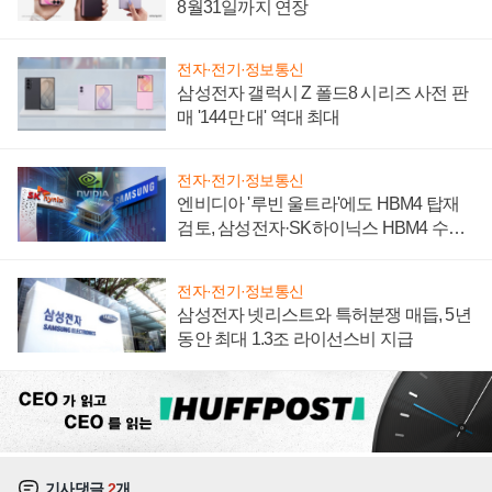
8월31일까지 연장
전자·전기·정보통신
삼성전자 갤럭시 Z 폴드8 시리즈 사전 판
매 '144만 대' 역대 최대
전자·전기·정보통신
엔비디아 '루빈 울트라'에도 HBM4 탑재
검토, 삼성전자·SK하이닉스 HBM4 수율
에 주도권 갈린다
전자·전기·정보통신
삼성전자 넷리스트와 특허분쟁 매듭, 5년
동안 최대 1.3조 라이선스비 지급
기사댓글
2
개