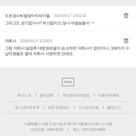
도로공사씨발양아치새끼들
2018-09-17 10:02:33
그러고도 공기업이냐? 부끄럽지도 않냐 쉬발놈들아 ㅋ
자회사
2018-09-13 13:29:55
그럼 자회사 설립후 대법원판결이 승소하면 자회사가 없어지나 그때까지 수
납직원들은 절대 자회사 서명하면 안돼요
PC버전
회사소개
윤리강령
개인정보처리방침
이용자위원회
청소년보호정책
정정·반론보도
기사심의규정
불편신고
서울특별시 성동구 성수일로 39-34 서울숲더스페이스 12층
대표전화 : 1800-6522
팩스 : 070-4015-8658