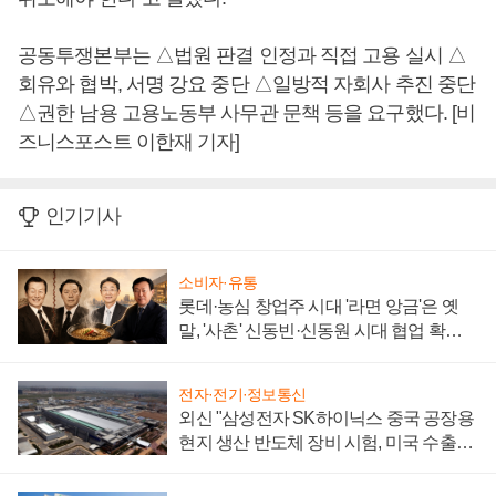
공동투쟁본부는 △법원 판결 인정과 직접 고용 실시 △
회유와 협박, 서명 강요 중단 △일방적 자회사 추진 중단
△권한 남용 고용노동부 사무관 문책 등을 요구했다. [비
즈니스포스트 이한재 기자]
인기기사
소비자·유통
롯데·농심 창업주 시대 '라면 앙금'은 옛
말, '사촌' 신동빈·신동원 시대 협업 확대
일로
전자·전기·정보통신
외신 "삼성전자 SK하이닉스 중국 공장용
현지 생산 반도체 장비 시험, 미국 수출통
제 대비"