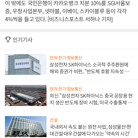
이 밖에도 국민은행이 카카오뱅크 지분 10%를 SGI서울보
증, 우정사업본부, 넷마블, 이베이, 스카이블루 등이 각각
4%씩을 들고 있다. [비즈니스포스트 서하나 기자]
인기기사
전자·전기·정보통신
삼성전자 SK하이닉스 소극적 주주환원에
해외 증권가 비판, "반도체 호황 지속성 의
문"
전자·전기·정보통신
외신 "삼성전자 SK하이닉스 중국 공장용 현
지 생산 반도체 장비 시험, 미국 수출통제 대
비"
건설
국내외서 속도 붙는 원전 사업, 삼성물산·현
대건설·대우건설에 다가오는 '약속의 시간'