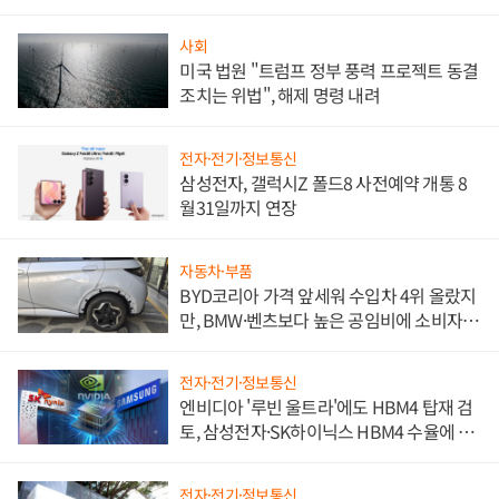
사회
미국 법원 "트럼프 정부 풍력 프로젝트 동결
조치는 위법", 해제 명령 내려
전자·전기·정보통신
삼성전자, 갤럭시Z 폴드8 사전예약 개통 8
월31일까지 연장
자동차·부품
BYD코리아 가격 앞세워 수입차 4위 올랐지
만, BMW·벤츠보다 높은 공임비에 소비자
불만 폭발
전자·전기·정보통신
엔비디아 '루빈 울트라'에도 HBM4 탑재 검
토, 삼성전자·SK하이닉스 HBM4 수율에 주
도권 갈린다
전자·전기·정보통신