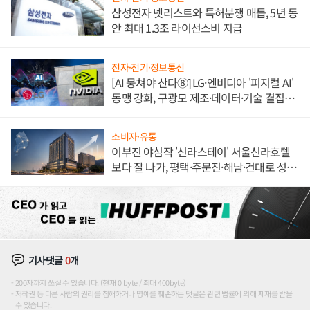
삼성전자 넷리스트와 특허분쟁 매듭, 5년 동
안 최대 1.3조 라이선스비 지급
전자·전기·정보통신
[AI 뭉쳐야 산다⑧] LG·엔비디아 '피지컬 AI'
동맹 강화, 구광모 제조·데이터·기술 결집
해 종합 로보틱스 기업으로
소비자·유통
이부진 야심작 '신라스테이' 서울신라호텔
보다 잘 나가, 평택·주문진·해남·건대로 성
장판 더 넓힌다
기사댓글
0
개
200자까지 쓰실 수 있습니다. (현재 0 byte / 최대 400byte)
저작권 등 다른 사람의 권리를 침해하거나 명예를 훼손하는 댓글은 관련 법률에 의해 제재를 받을
수 있습니다.