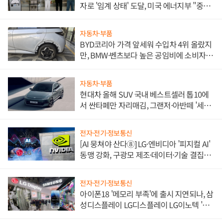
자로 '임계 상태' 도달, 미국 에너지부 "중요
한 이정표"
자동차·부품
BYD코리아 가격 앞세워 수입차 4위 올랐지
만, BMW·벤츠보다 높은 공임비에 소비자
불만 폭발
자동차·부품
현대차 올해 SUV 국내 베스트셀러 톱10에
서 싼타페만 자리매김, 그랜저·아반떼 '세단
쌍끌이'로 내수 방어
전자·전기·정보통신
[AI 뭉쳐야 산다⑧] LG·엔비디아 '피지컬 AI'
동맹 강화, 구광모 제조·데이터·기술 결집
해 종합 로보틱스 기업으로
전자·전기·정보통신
아이폰18 '메모리 부족'에 출시 지연되나, 삼
성디스플레이 LG디스플레이 LG이노텍 '탈
애플' 수익 다각화 속도