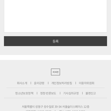
PC버전
회사소개
윤리강령
개인정보처리방침
이용자위원회
청소년보호정책
정정·반론보도
기사심의규정
불편신고
서울특별시 성동구 성수일로 39-34 서울숲더스페이스 12층