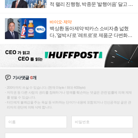
적 랠리 진행형, 박종문 '발행어음' 달고 연
임 향하나
바이오·제약
백상환 동아제약 박카스 소비자층 넓혔
다, '얼박사'로 '레트로'로 제품군 다변화
주효
기사댓글
0
개
200자까지 쓰실 수 있습니다. (현재 0 byte / 최대 400byte)
저작권 등 다른 사람의 권리를 침해하거나 명예를 훼손하는 댓글은 관련 법률에 의해 제재
를 받을 수 있습니다.
타인에게 불쾌감을 주는 욕설 등 비하하는 단어가 내용에 포함되거나 인신공격성 글은 관
리자의 판단에 의해 삭제 합니다.