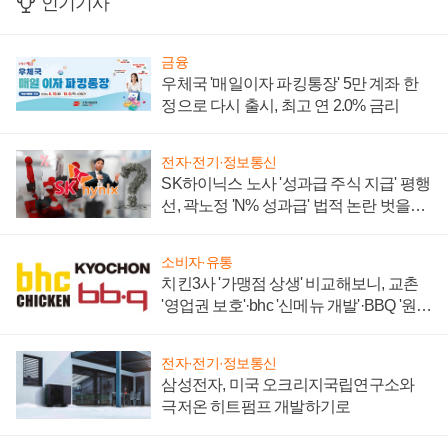
인기기사
금융
우체국 '매일이자 파킹통장' 5만 계좌 한
정으로 다시 출시, 최고 연 2.0% 금리
전자·전기·정보통신
SK하이닉스 노사 '성과급 주식 지급' 평행
선, 곽노정 'N% 성과급' 법적 논란 벗을지
주목
소비자·유통
치킨3사 '가맹점 상생' 비교해보니, 교촌
'영업권 보호'·bhc '신메뉴 개발'·BBQ '원가
부담'
전자·전기·정보통신
삼성전자, 미국 오크리지국립연구소와
극저온 히트펌프 개발하기로