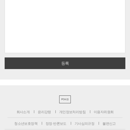
PC버전
회사소개
윤리강령
개인정보처리방침
이용자위원회
청소년보호정책
정정·반론보도
기사심의규정
불편신고