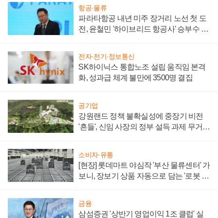
항공·물류
파라타항공 내년 미주 장거리 노선 첫 도
전, 윤철민 '하이브리드 항공사' 승부수 통
할까
전자·전기·정보통신
SK하이닉스 통합노조 설립 움직임 본격
화, 성과급 체계 불만에 3500명 결집
공기업
강원랜드 정책 불확실성에 중장기 비전
'흔들', 신임 사장의 정부 설득 과제 무거워
져
소비자·유통
[현장] 롯데마트 야심작 '부산 물류센터' 가
보니, 장보기 상품 자동으로 담는 '로봇 40
0대' 장관
금융
삼섬증권 '상반기 영업이익 1조 클럽' 실