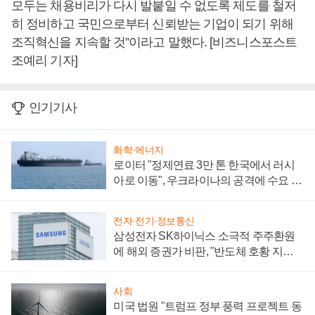
모두는 채용비리가 다시 발붙일 수 없도록 제도를 철저
히 정비하고 국민으로부터 신뢰받는 기업이 되기 위해
조직혁신을 지속할 것”이라고 말했다. [비즈니스포스트
조예리 기자]
인기기사
화학·에너지
로이터 "정제연료 3만 톤 한국에서 러시
아로 이동", 우크라이나의 공격에 수요 늘
어
전자·전기·정보통신
삼성전자 SK하이닉스 소극적 주주환원
에 해외 증권가 비판, "반도체 호황 지속
성 의문"
사회
미국 법원 "트럼프 정부 풍력 프로젝트 동