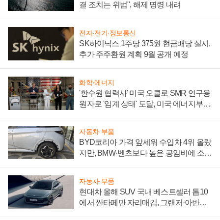
결 조치는 위법", 해제 명령 내려
전자·전기·정보통신
SK하이닉스 1주당 375원 현금배당 실시,
추가 주주환원 계획 9월 공개 예정
화학·에너지
'한수원 협력사' 미국 오클로 SMR 연구용
원자로 '임계 상태' 도달, 미국 에너지부
"중요한 이정표"
자동차·부품
BYD코리아 가격 앞세워 수입차 4위 올랐
지만, BMW·벤츠보다 높은 공임비에 소비
자 불만 폭발
자동차·부품
현대차 올해 SUV 국내 베스트셀러 톱10
에서 싼타페만 자리매김, 그랜저·아반떼
'세단 쌍끌이'로 내수 방어