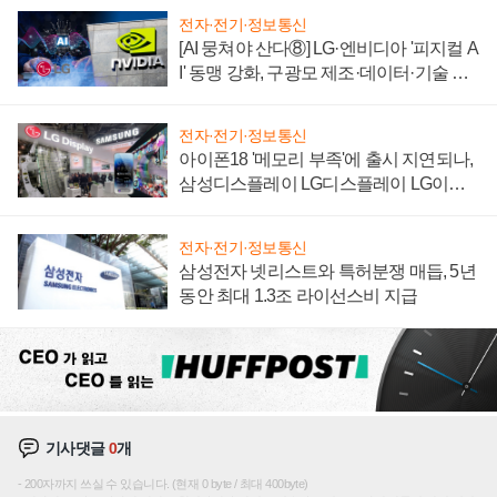
전자·전기·정보통신
[AI 뭉쳐야 산다⑧] LG·엔비디아 '피지컬 A
I' 동맹 강화, 구광모 제조·데이터·기술 결
집해 종합 로보틱스 기업으로
전자·전기·정보통신
아이폰18 '메모리 부족'에 출시 지연되나,
삼성디스플레이 LG디스플레이 LG이노
텍 '탈애플' 수익 다각화 속도
전자·전기·정보통신
삼성전자 넷리스트와 특허분쟁 매듭, 5년
동안 최대 1.3조 라이선스비 지급
기사댓글
0
개
200자까지 쓰실 수 있습니다. (현재 0 byte / 최대 400byte)