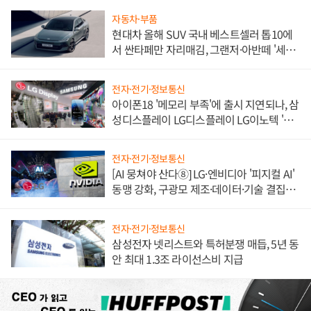
자동차·부품
현대차 올해 SUV 국내 베스트셀러 톱10에
서 싼타페만 자리매김, 그랜저·아반떼 '세단
쌍끌이'로 내수 방어
전자·전기·정보통신
아이폰18 '메모리 부족'에 출시 지연되나, 삼
성디스플레이 LG디스플레이 LG이노텍 '탈
애플' 수익 다각화 속도
전자·전기·정보통신
[AI 뭉쳐야 산다⑧] LG·엔비디아 '피지컬 AI'
동맹 강화, 구광모 제조·데이터·기술 결집
해 종합 로보틱스 기업으로
전자·전기·정보통신
삼성전자 넷리스트와 특허분쟁 매듭, 5년 동
안 최대 1.3조 라이선스비 지급