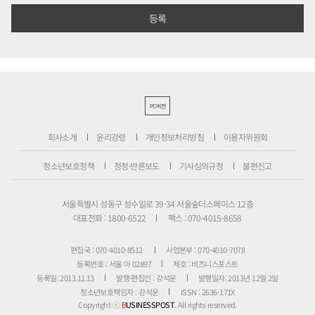
PC버전
회사소개
윤리강령
개인정보처리방침
이용자위원회
청소년보호정책
정정·반론보도
기사심의규정
불편신고
서울특별시 성동구 성수일로 39-34 서울숲더스페이스 12층
대표전화 : 1800-6522
팩스 : 070-4015-8658
편집국 : 070-4010-8512
사업본부 : 070-4010-7078
등록번호 : 서울 아 02897
제호 : 비즈니스포스트
등록일: 2013.11.13
발행·편집인 : 강석운
발행일자: 2013년 12월 2일
청소년보호책임자 : 강석운
ISSN : 2636-171X
Copyright ⓒ
B
USINESSPOST
. All rights reserved.