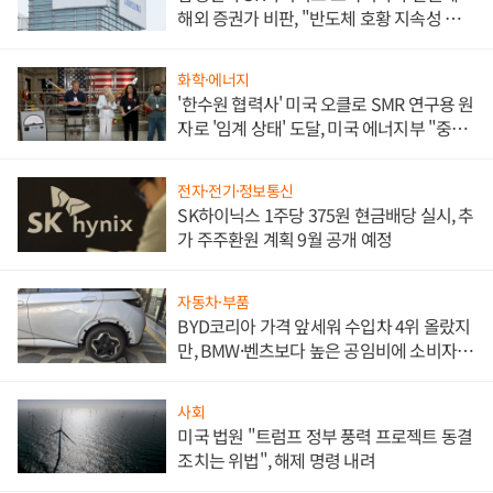
해외 증권가 비판, "반도체 호황 지속성 의
문"
화학·에너지
'한수원 협력사' 미국 오클로 SMR 연구용 원
자로 '임계 상태' 도달, 미국 에너지부 "중요
한 이정표"
전자·전기·정보통신
SK하이닉스 1주당 375원 현금배당 실시, 추
가 주주환원 계획 9월 공개 예정
자동차·부품
BYD코리아 가격 앞세워 수입차 4위 올랐지
만, BMW·벤츠보다 높은 공임비에 소비자
불만 폭발
사회
미국 법원 "트럼프 정부 풍력 프로젝트 동결
조치는 위법", 해제 명령 내려