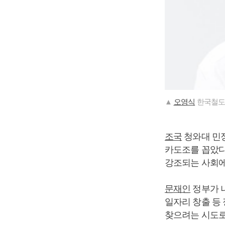
▲
오영식
한국철도
조국
청와대 민
카도조를 꼽았다
강조되는 사회에
문재인
정부가 나
일자리 창출 등
찾으려는 시도로