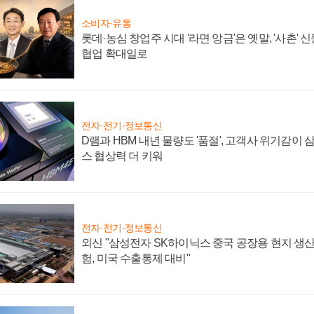
소비자·유통
롯데·농심 창업주 시대 '라면 앙금'은 옛말, '사촌'
협업 확대일로
전자·전기·정보통신
D램과 HBM 내년 물량도 '품절', 고객사 위기감이
스 협상력 더 키워
전자·전기·정보통신
외신 "삼성전자 SK하이닉스 중국 공장용 현지 생산
험, 미국 수출통제 대비"