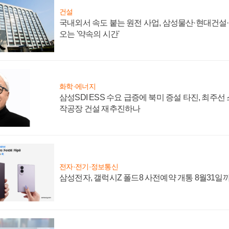
건설
국내외서 속도 붙는 원전 사업, 삼성물산·현대건설
오는 '약속의 시간'
화학·에너지
삼성SDI ESS 수요 급증에 북미 증설 타진, 최주선
작공장 건설 재추진하나
전자·전기·정보통신
삼성전자, 갤럭시Z 폴드8 사전예약 개통 8월31일