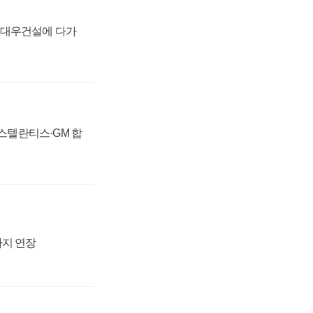
·대우건설에 다가
 스텔란티스·GM 합
까지 연장