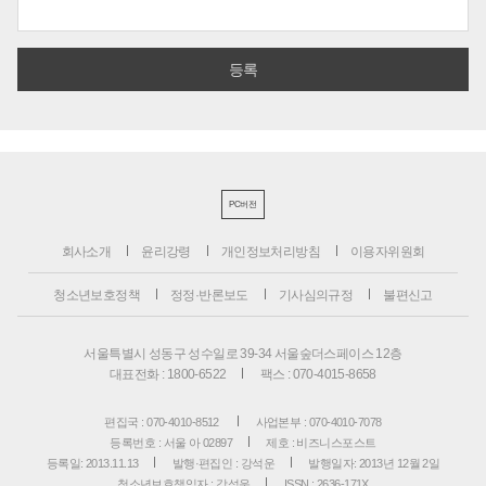
PC버전
회사소개
윤리강령
개인정보처리방침
이용자위원회
청소년보호정책
정정·반론보도
기사심의규정
불편신고
서울특별시 성동구 성수일로 39-34 서울숲더스페이스 12층
대표전화 : 1800-6522
팩스 : 070-4015-8658
편집국 : 070-4010-8512
사업본부 : 070-4010-7078
등록번호 : 서울 아 02897
제호 : 비즈니스포스트
등록일: 2013.11.13
발행·편집인 : 강석운
발행일자: 2013년 12월 2일
청소년보호책임자 : 강석운
ISSN : 2636-171X