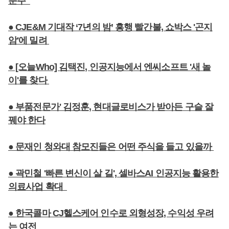
분주
● CJE&M 기대작 ‘7년의 밤’ 흥행 빨간불, 쇼박스 '곤지
암'에 밀려
● [오늘Who] 김택진, 인공지능에서 엔씨소프트 '새 놀
이'를 찾다
● 부품전문가' 김정훈, 현대글로비스가 받아든 구슬 잘
꿰야 한다
● 문재인 청와대 참모진들은 어떤 주식을 들고 있을까
● 곽민철 '빠른 변신이 살 길', 셀바스AI 인공지능 활용한
의료사업 확대
● 한국콜마 CJ헬스케어 인수로 외형성장, 수익성 우려
는 여전