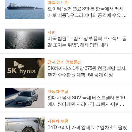
화학·에너지
로이터 "정제연료 3만 톤 한국에서 러시
아로 이동", 우크라이나의 공격에 수요 늘
어
사회
미국 법원 "트럼프 정부 풍력 프로젝트 동
결 조치는 위법", 해제 명령 내려
전자·전기·정보통신
SK하이닉스 1주당 375원 현금배당 실시,
추가 주주환원 계획 9월 공개 예정
자동차·부품
현대차 올해 SUV 국내 베스트셀러 톱10
에서 싼타페만 자리매김, 그랜저·아반떼
'세단 쌍끌이'로 내수 방어
자동차·부품
BYD코리아 가격 앞세워 수입차 4위 올랐