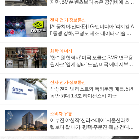
지만, BMW·벤츠보다 높은 공임비에 소비
자 불만 폭발
전자·전기·정보통신
[AI 뭉쳐야 산다⑧] LG·엔비디아 '피지컬 A
I' 동맹 강화, 구광모 제조·데이터·기술 결
집해 종합 로보틱스 기업으로
화학·에너지
'한수원 협력사' 미국 오클로 SMR 연구용
원자로 '임계 상태' 도달, 미국 에너지부
"중요한 이정표"
전자·전기·정보통신
삼성전자 넷리스트와 특허분쟁 매듭, 5년
동안 최대 1.3조 라이선스비 지급
소비자·유통
이부진 야심작 '신라스테이' 서울신라호
텔보다 잘 나가, 평택·주문진·해남·건대로
성장판 더 넓힌다