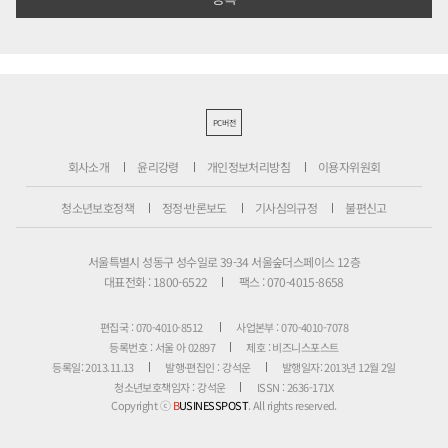
PC버전
회사소개
윤리강령
개인정보처리방침
이용자위원회
청소년보호정책
정정·반론보도
기사심의규정
불편신고
서울특별시 성동구 성수일로 39-34 서울숲더스페이스 12층
대표전화 : 1800-6522
팩스 : 070-4015-8658
편집국 : 070-4010-8512
사업본부 : 070-4010-7078
등록번호 : 서울 아 02897
제호 : 비즈니스포스트
등록일: 2013.11.13
발행·편집인 : 강석운
발행일자: 2013년 12월 2일
청소년보호책임자 : 강석운
ISSN : 2636-171X
Copyright ⓒ
B
USINESSPOST
. All rights reserved.