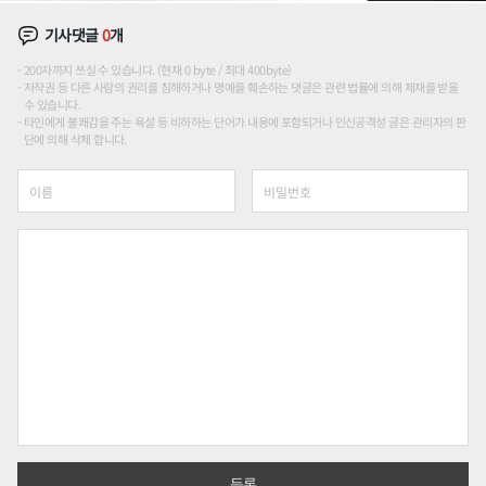
기사댓글
0
개
200자까지 쓰실 수 있습니다. (현재 0 byte / 최대 400byte)
저작권 등 다른 사람의 권리를 침해하거나 명예를 훼손하는 댓글은 관련 법률에 의해 제재를 받을
수 있습니다.
타인에게 불쾌감을 주는 욕설 등 비하하는 단어가 내용에 포함되거나 인신공격성 글은 관리자의 판
단에 의해 삭제 합니다.