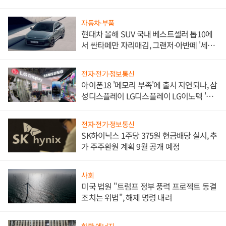
한 이정표"
자동차·부품
현대차 올해 SUV 국내 베스트셀러 톱10에
서 싼타페만 자리매김, 그랜저·아반떼 '세단
쌍끌이'로 내수 방어
전자·전기·정보통신
아이폰18 '메모리 부족'에 출시 지연되나, 삼
성디스플레이 LG디스플레이 LG이노텍 '탈
애플' 수익 다각화 속도
전자·전기·정보통신
SK하이닉스 1주당 375원 현금배당 실시, 추
가 주주환원 계획 9월 공개 예정
사회
미국 법원 "트럼프 정부 풍력 프로젝트 동결
조치는 위법", 해제 명령 내려
화학·에너지