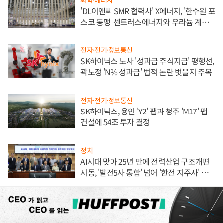
'DL이앤씨 SMR 협력사' X에너지, '한수원 포
스코 동맹' 센트러스에너지와 우라늄 계약
체결
전자·전기·정보통신
SK하이닉스 노사 '성과급 주식지급' 평행선,
곽노정 'N% 성과급' 법적 논란 벗을지 주목
전자·전기·정보통신
SK하이닉스, 용인 'Y2' 팹과 청주 'M17' 팹
건설에 54조 투자 결정
정치
AI시대 맞아 25년 만에 전력산업 구조개편
시동, '발전5사 통합' 넘어 '한전 지주사' 재편
론도