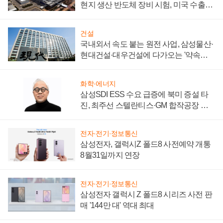
현지 생산 반도체 장비 시험, 미국 수출통
제 대비"
건설
국내외서 속도 붙는 원전 사업, 삼성물산·
현대건설·대우건설에 다가오는 '약속의
시간'
화학·에너지
삼성SDI ESS 수요 급증에 북미 증설 타
진, 최주선 스텔란티스·GM 합작공장 건
설 재추진하나
전자·전기·정보통신
삼성전자, 갤럭시Z 폴드8 사전예약 개통
8월31일까지 연장
전자·전기·정보통신
삼성전자 갤럭시 Z 폴드8 시리즈 사전 판
매 '144만 대' 역대 최대