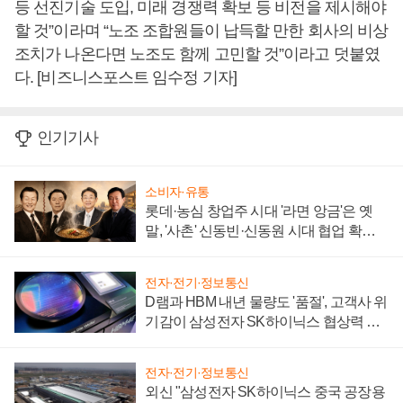
등 선진기술 도입, 미래 경쟁력 확보 등 비전을 제시해야
할 것”이라며 “노조 조합원들이 납득할 만한 회사의 비상
조치가 나온다면 노조도 함께 고민할 것”이라고 덧붙였
다. [비즈니스포스트 임수정 기자]
인기기사
소비자·유통
롯데·농심 창업주 시대 '라면 앙금'은 옛
말, '사촌' 신동빈·신동원 시대 협업 확대
일로
전자·전기·정보통신
D램과 HBM 내년 물량도 '품절', 고객사 위
기감이 삼성전자 SK하이닉스 협상력 더
키워
전자·전기·정보통신
외신 "삼성전자 SK하이닉스 중국 공장용