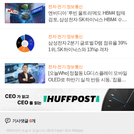
전자·전기·정보통신
엔비디아 '루빈 울트라'에도 HBM4 탑재
검토, 삼성전자·SK하이닉스 HBM4 수율
에 주도권 갈린다
전자·전기·정보통신
삼성전자 2분기 글로벌 D램 점유율 39%
1위, SK하이닉스와 13%p 격차
전자·전기·정보통신
[오늘Who] 정철동 LG디스플레이 모바일
OLED로 하반기 실적 반등 시동, '칩플레
이션'에 가격 인하 압박은 부담
기사댓글
0
개
200자까지 쓰실 수 있습니다. (현재 0 byte / 최대 400byte)