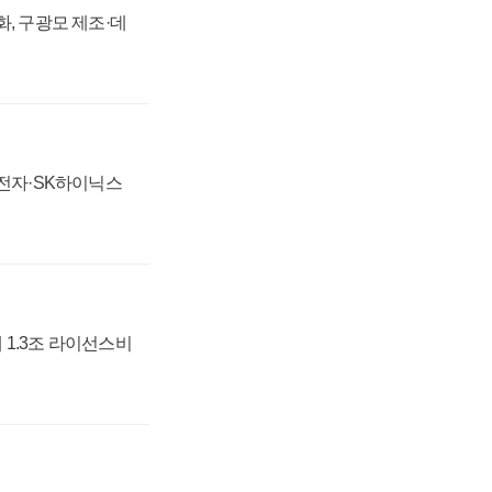
강화, 구광모 제조·데
성전자·SK하이닉스
 1.3조 라이선스비