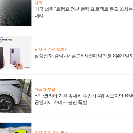
사회
미국 법원 "트럼프 정부 풍력 프로젝트 동결 조치는 
내려
전자·전기·정보통신
삼성전자, 갤럭시Z 폴드8 사전예약 개통 8월31일
자동차·부품
BYD코리아 가격 앞세워 수입차 4위 올랐지만, B
공임비에 소비자 불만 폭발
전자·전기·정보통신