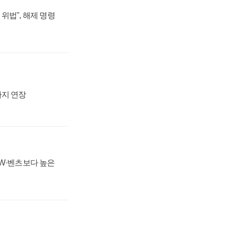
위법", 해제 명령
까지 연장
MW·벤츠보다 높은