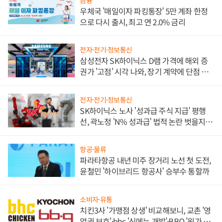
금융
우체국 '매일이자 파킹통장' 5만 계좌 한정
으로 다시 출시, 최고 연 2.0% 금리
전자·전기·정보통신
삼성전자 SK하이닉스 D램 가격에 해외 증
권가 '고점' 시각 나와, 장기 계약에 단점 부
각
전자·전기·정보통신
SK하이닉스 노사 '성과급 주식 지급' 평행
선, 곽노정 'N% 성과급' 법적 논란 벗을지 주
목
항공·물류
파라타항공 내년 미주 장거리 노선 첫 도전,
윤철민 '하이브리드 항공사' 승부수 통할까
소비자·유통
치킨3사 '가맹점 상생' 비교해보니, 교촌 '영
업권 보호'·bhc '신메뉴 개발'·BBQ '원가 부