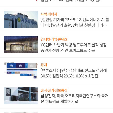
담'
화학·에너지
[김민정 기자의 '코스뽀'] 지엔씨에너지 AI 붐
에 비상발전기 호황, 안병철 친환경 에너지
발전전문기업 향한다
인터넷·게임·콘텐츠
YG엔터 하반기 빅뱅 월드투어로 실적 성장
증권가 전망, 신인 보이그룹도 주목
정치
[여론조사꽃] 민주당 당대표 선호도 정청래
30.5%·김민석 29.6%, 0.9%p 초접전
전자·전기·정보통신
삼성전자, 미국 오크리지국립연구소와 극저
온 히트펌프 개발하기로