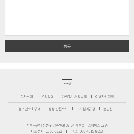
PC버전
회사소개
윤리강령
개인정보처리방침
이용자위원회
청소년보호정책
정정·반론보도
기사심의규정
불편신고
서울특별시 성동구 성수일로 39-34 서울숲더스페이스 12층
대표전화 : 1800-6522
팩스 : 070-4015-8658