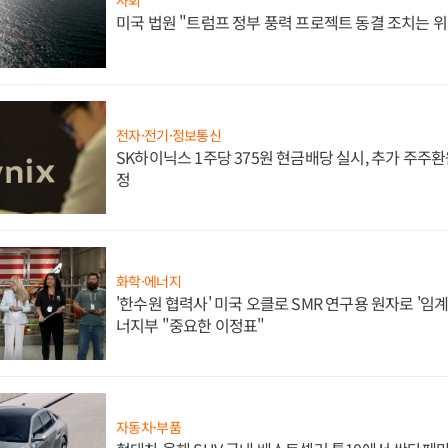
사회
미국 법원 "트럼프 정부 풍력 프로젝트 동결 조치는 위
전자·전기·정보통신
SK하이닉스 1주당 375원 현금배당 실시, 추가 주주환
정
화학·에너지
'한수원 협력사' 미국 오클로 SMR 연구용 원자로 '임계 
너지부 "중요한 이정표"
자동차·부품