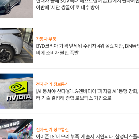
현대차 올해 SUV 국내 베스트셀러 톱10에서 싼타페만
아반떼 '세단 쌍끌이'로 내수 방어
자동차·부품
BYD코리아 가격 앞세워 수입차 4위 올랐지만, BMW
비에 소비자 불만 폭발
전자·전기·정보통신
[AI 뭉쳐야 산다⑧] LG·엔비디아 '피지컬 AI' 동맹 강
터·기술 결집해 종합 로보틱스 기업으로
전자·전기·정보통신
아이폰18 '메모리 부족'에 출시 지연되나, 삼성디스