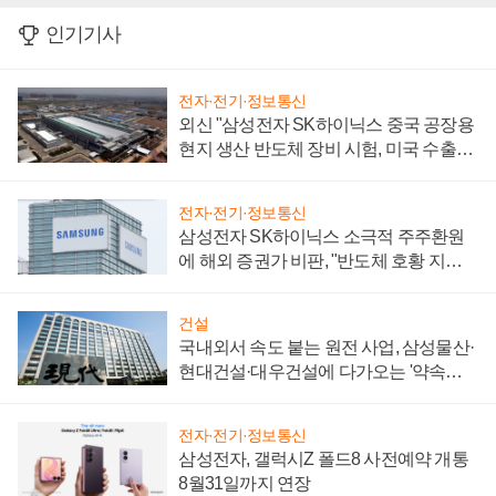
인기기사
전자·전기·정보통신
외신 "삼성전자 SK하이닉스 중국 공장용
현지 생산 반도체 장비 시험, 미국 수출통
제 대비"
전자·전기·정보통신
삼성전자 SK하이닉스 소극적 주주환원
에 해외 증권가 비판, "반도체 호황 지속
성 의문"
건설
국내외서 속도 붙는 원전 사업, 삼성물산·
현대건설·대우건설에 다가오는 '약속의
시간'
전자·전기·정보통신
삼성전자, 갤럭시Z 폴드8 사전예약 개통
8월31일까지 연장