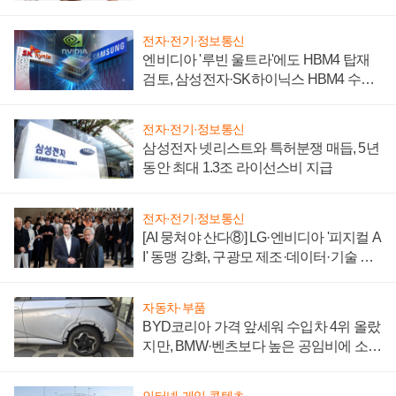
전자·전기·정보통신
엔비디아 '루빈 울트라'에도 HBM4 탑재
검토, 삼성전자·SK하이닉스 HBM4 수율
에 주도권 갈린다
전자·전기·정보통신
삼성전자 넷리스트와 특허분쟁 매듭, 5년
동안 최대 1.3조 라이선스비 지급
전자·전기·정보통신
[AI 뭉쳐야 산다⑧] LG·엔비디아 '피지컬 A
I' 동맹 강화, 구광모 제조·데이터·기술 결
집해 종합 로보틱스 기업으로
자동차·부품
BYD코리아 가격 앞세워 수입차 4위 올랐
지만, BMW·벤츠보다 높은 공임비에 소비
자 불만 폭발