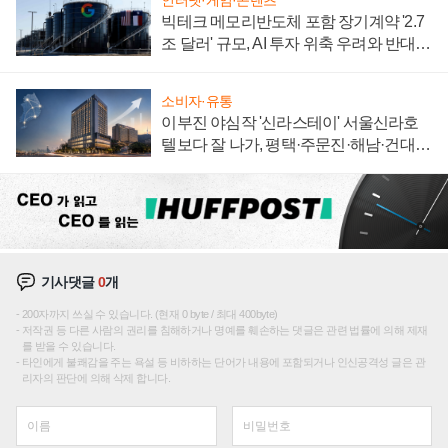
인터넷·게임·콘텐츠
빅테크 메모리반도체 포함 장기계약 '2.7
조 달러' 규모, AI 투자 위축 우려와 반대
신호
소비자·유통
이부진 야심작 '신라스테이' 서울신라호
텔보다 잘 나가, 평택·주문진·해남·건대로
성장판 더 넓힌다
기사댓글
0
개
200자까지 쓰실 수 있습니다. (현재 0 byte / 최대 400byte)
저작권 등 다른 사람의 권리를 침해하거나 명예를 훼손하는 댓글은 관련 법률에 의해 제재
를 받을 수 있습니다.
타인에게 불쾌감을 주는 욕설 등 비하하는 단어가 내용에 포함되거나 인신공격성 글은 관
리자의 판단에 의해 삭제 합니다.