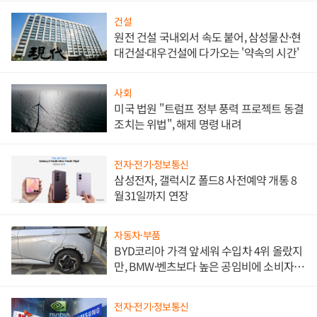
건설
원전 건설 국내외서 속도 붙어, 삼성물산·현
대건설·대우건설에 다가오는 '약속의 시간'
사회
미국 법원 "트럼프 정부 풍력 프로젝트 동결
조치는 위법", 해제 명령 내려
전자·전기·정보통신
삼성전자, 갤럭시Z 폴드8 사전예약 개통 8
월31일까지 연장
자동차·부품
BYD코리아 가격 앞세워 수입차 4위 올랐지
만, BMW·벤츠보다 높은 공임비에 소비자
불만 폭발
전자·전기·정보통신