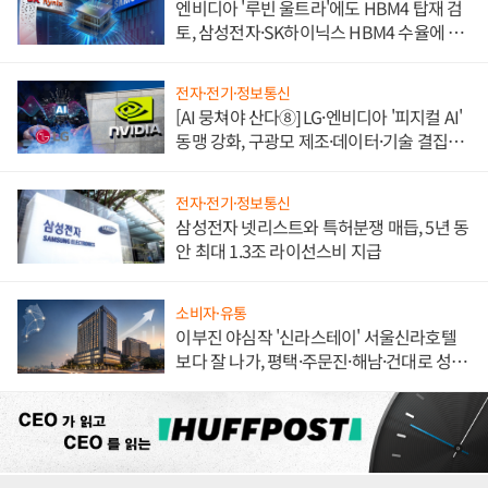
엔비디아 '루빈 울트라'에도 HBM4 탑재 검
토, 삼성전자·SK하이닉스 HBM4 수율에 주
도권 갈린다
전자·전기·정보통신
[AI 뭉쳐야 산다⑧] LG·엔비디아 '피지컬 AI'
동맹 강화, 구광모 제조·데이터·기술 결집
해 종합 로보틱스 기업으로
전자·전기·정보통신
삼성전자 넷리스트와 특허분쟁 매듭, 5년 동
안 최대 1.3조 라이선스비 지급
소비자·유통
이부진 야심작 '신라스테이' 서울신라호텔
보다 잘 나가, 평택·주문진·해남·건대로 성
장판 더 넓힌다