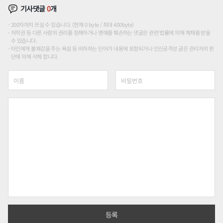
기사댓글
0
개
200자까지 쓰실 수 있습니다. (현재 0 byte / 최대 400byte)
저작권 등 다른 사람의 권리를 침해하거나 명예를 훼손하는 댓글은 관련 법률에 의해 제재를 받을
수 있습니다.
타인에게 불쾌감을 주는 욕설 등 비하하는 단어가 내용에 포함되거나 인신공격성 글은 관리자의 판
단에 의해 삭제 합니다.