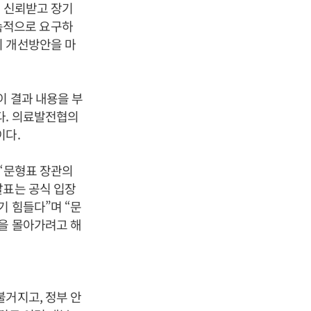
게 신뢰받고 장기
속적으로 요구하
히 개선방안을 마
이 결과 내용을 부
다. 의료발전협의
이다.
 “문형표 장관의
발표는 공식 입장
기 힘들다”며 “문
론을 몰아가려고 해
불거지고, 정부 안