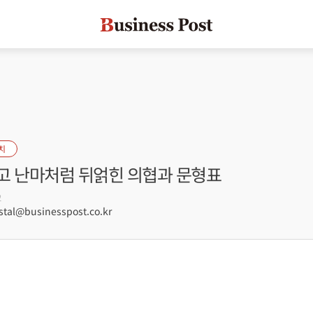
치
고 난마처럼 뒤얽힌 의협과 문형표
2
tal@businesspost.co.kr