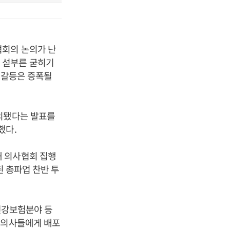
협회의 논의가 난
 섣부른 굳히기
 갈등은 증폭될
합의됐다는 발표를
했다.
해 의사협회 집행
된 총파업 찬반 투
 건강보험분야 등
 의사들에게 배포