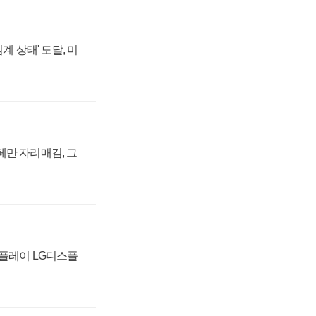
계 상태' 도달, 미
페만 자리매김, 그
스플레이 LG디스플