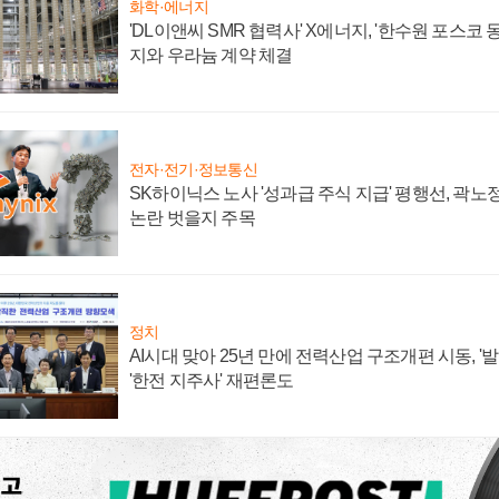
화학·에너지
'DL이앤씨 SMR 협력사' X에너지, '한수원 포스코
지와 우라늄 계약 체결
전자·전기·정보통신
SK하이닉스 노사 '성과급 주식 지급' 평행선, 곽노정
논란 벗을지 주목
정치
AI시대 맞아 25년 만에 전력산업 구조개편 시동, '
'한전 지주사' 재편론도