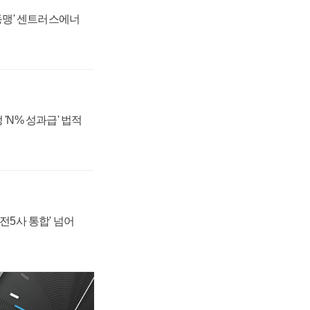
 동맹' 센트러스에너
 'N% 성과급' 법적
발전5사 통합' 넘어