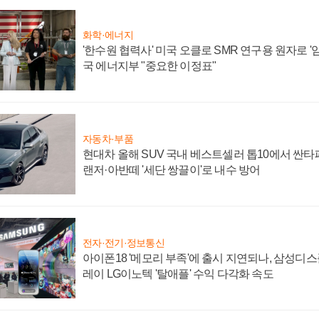
화학·에너지
'한수원 협력사' 미국 오클로 SMR 연구용 원자로 '임
국 에너지부 "중요한 이정표"
자동차·부품
현대차 올해 SUV 국내 베스트셀러 톱10에서 싼타
랜저·아반떼 '세단 쌍끌이'로 내수 방어
전자·전기·정보통신
아이폰18 '메모리 부족'에 출시 지연되나, 삼성디
레이 LG이노텍 '탈애플' 수익 다각화 속도