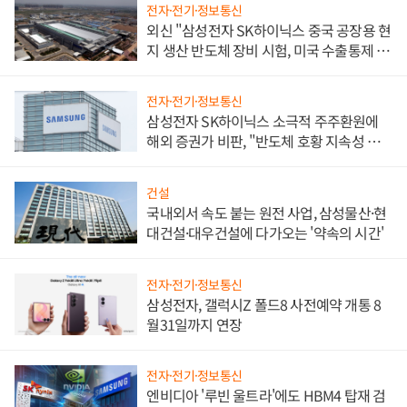
전자·전기·정보통신
외신 "삼성전자 SK하이닉스 중국 공장용 현
지 생산 반도체 장비 시험, 미국 수출통제 대
비"
전자·전기·정보통신
삼성전자 SK하이닉스 소극적 주주환원에
해외 증권가 비판, "반도체 호황 지속성 의
문"
건설
국내외서 속도 붙는 원전 사업, 삼성물산·현
대건설·대우건설에 다가오는 '약속의 시간'
전자·전기·정보통신
삼성전자, 갤럭시Z 폴드8 사전예약 개통 8
월31일까지 연장
전자·전기·정보통신
엔비디아 '루빈 울트라'에도 HBM4 탑재 검