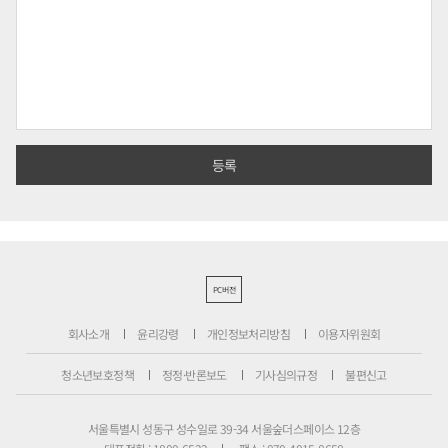
PC버전
회사소개
윤리강령
개인정보처리방침
이용자위원회
청소년보호정책
정정·반론보도
기사심의규정
불편신고
서울특별시 성동구 성수일로 39-34 서울숲더스페이스 12층