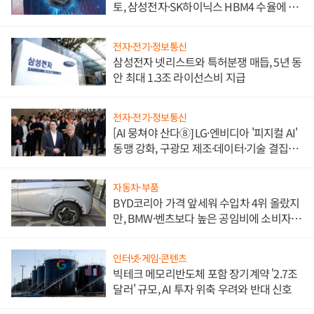
토, 삼성전자·SK하이닉스 HBM4 수율에 주
도권 갈린다
전자·전기·정보통신
삼성전자 넷리스트와 특허분쟁 매듭, 5년 동
안 최대 1.3조 라이선스비 지급
전자·전기·정보통신
[AI 뭉쳐야 산다⑧] LG·엔비디아 '피지컬 AI'
동맹 강화, 구광모 제조·데이터·기술 결집
해 종합 로보틱스 기업으로
자동차·부품
BYD코리아 가격 앞세워 수입차 4위 올랐지
만, BMW·벤츠보다 높은 공임비에 소비자
불만 폭발
인터넷·게임·콘텐츠
빅테크 메모리반도체 포함 장기계약 '2.7조
달러' 규모, AI 투자 위축 우려와 반대 신호