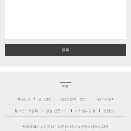
PC버전
회사소개
윤리강령
개인정보처리방침
이용자위원회
청소년보호정책
정정·반론보도
기사심의규정
불편신고
서울특별시 성동구 성수일로 39-34 서울숲더스페이스 12층