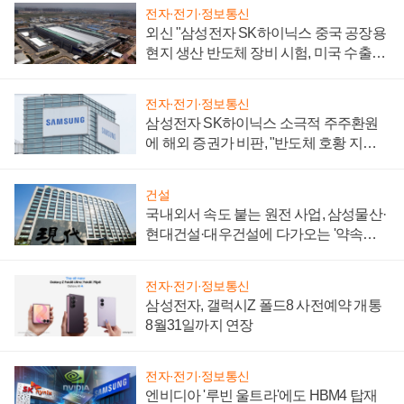
전자·전기·정보통신
외신 "삼성전자 SK하이닉스 중국 공장용
현지 생산 반도체 장비 시험, 미국 수출통
제 대비"
전자·전기·정보통신
삼성전자 SK하이닉스 소극적 주주환원
에 해외 증권가 비판, "반도체 호황 지속
성 의문"
건설
국내외서 속도 붙는 원전 사업, 삼성물산·
현대건설·대우건설에 다가오는 '약속의
시간'
전자·전기·정보통신
삼성전자, 갤럭시Z 폴드8 사전예약 개통
8월31일까지 연장
전자·전기·정보통신
엔비디아 '루빈 울트라'에도 HBM4 탑재