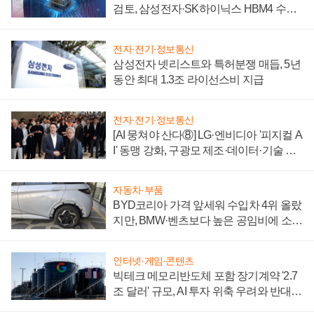
검토, 삼성전자·SK하이닉스 HBM4 수율
에 주도권 갈린다
전자·전기·정보통신
삼성전자 넷리스트와 특허분쟁 매듭, 5년
동안 최대 1.3조 라이선스비 지급
전자·전기·정보통신
[AI 뭉쳐야 산다⑧] LG·엔비디아 '피지컬 A
I' 동맹 강화, 구광모 제조·데이터·기술 결
집해 종합 로보틱스 기업으로
자동차·부품
BYD코리아 가격 앞세워 수입차 4위 올랐
지만, BMW·벤츠보다 높은 공임비에 소비
자 불만 폭발
인터넷·게임·콘텐츠
빅테크 메모리반도체 포함 장기계약 '2.7
조 달러' 규모, AI 투자 위축 우려와 반대
신호