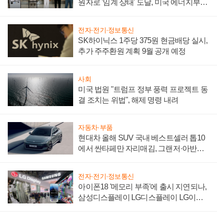
원자로 '임계 상태' 도달, 미국 에너지부
"중요한 이정표"
전자·전기·정보통신
SK하이닉스 1주당 375원 현금배당 실시,
추가 주주환원 계획 9월 공개 예정
사회
미국 법원 "트럼프 정부 풍력 프로젝트 동
결 조치는 위법", 해제 명령 내려
자동차·부품
현대차 올해 SUV 국내 베스트셀러 톱10
에서 싼타페만 자리매김, 그랜저·아반떼
'세단 쌍끌이'로 내수 방어
전자·전기·정보통신
아이폰18 '메모리 부족'에 출시 지연되나,
삼성디스플레이 LG디스플레이 LG이노
텍 '탈애플' 수익 다각화 속도