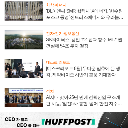
화학·에너지
'DL이앤씨 SMR 협력사' X에너지, '한수원
포스코 동맹' 센트러스에너지와 우라늄
계약 체결
전자·전기·정보통신
SK하이닉스, 용인 'Y2' 팹과 청주 'M17' 팹
건설에 54조 투자 결정
데스크 리포트
[데스크리포트 8월] 무더운 입추에 든 생
각, 제약바이오 하반기 훈풍 기대한다
정치
AI시대 맞아 25년 만에 전력산업 구조개
편 시동, '발전5사 통합' 넘어 '한전 지주사'
재편론도