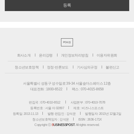
PC버전
회사소개
윤리강령
개인정보처리방침
이용자위원회
청소년보호정책
정정·반론보도
기사심의규정
불편신고
서울특별시 성동구 성수일로 39-34 서울숲더스페이스 12층
대표전화 : 1800-6522
팩스 : 070-4015-8658
편집국 : 070-4010-8512
사업본부 : 070-4010-7078
등록번호 : 서울 아 02897
제호 : 비즈니스포스트
등록일: 2013.11.13
발행·편집인 : 강석운
발행일자: 2013년 12월 2일
청소년보호책임자 : 강석운
ISSN : 2636-171X
Copyright ⓒ
B
USINESSPOST
. All rights reserved.