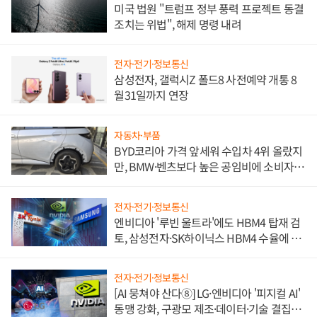
미국 법원 "트럼프 정부 풍력 프로젝트 동결
조치는 위법", 해제 명령 내려
전자·전기·정보통신
삼성전자, 갤럭시Z 폴드8 사전예약 개통 8
월31일까지 연장
자동차·부품
BYD코리아 가격 앞세워 수입차 4위 올랐지
만, BMW·벤츠보다 높은 공임비에 소비자
불만 폭발
전자·전기·정보통신
엔비디아 '루빈 울트라'에도 HBM4 탑재 검
토, 삼성전자·SK하이닉스 HBM4 수율에 주
도권 갈린다
전자·전기·정보통신
[AI 뭉쳐야 산다⑧] LG·엔비디아 '피지컬 AI'
동맹 강화, 구광모 제조·데이터·기술 결집