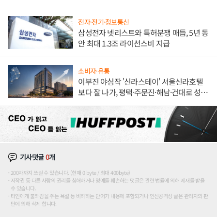
해 종합 로보틱스 기업으로
전자·전기·정보통신
삼성전자 넷리스트와 특허분쟁 매듭, 5년 동
안 최대 1.3조 라이선스비 지급
소비자·유통
이부진 야심작 '신라스테이' 서울신라호텔
보다 잘 나가, 평택·주문진·해남·건대로 성
장판 더 넓힌다
기사댓글
0
개
200자까지 쓰실 수 있습니다. (현재 0 byte / 최대 400byte)
저작권 등 다른 사람의 권리를 침해하거나 명예를 훼손하는 댓글은 관련 법률에 의해 제재를 받을
수 있습니다.
타인에게 불쾌감을 주는 욕설 등 비하하는 단어가 내용에 포함되거나 인신공격성 글은 관리자의 판
단에 의해 삭제 합니다.