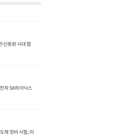
동빈·신동원 시대 협
성전자 SK하이닉스
도체 장비 시험, 미