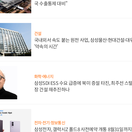
국 수출통제 대비"
건설
국내외서 속도 붙는 원전 사업, 삼성물산·현대건설·
'약속의 시간'
화학·에너지
삼성SDI ESS 수요 급증에 북미 증설 타진, 최주선 
장 건설 재추진하나
전자·전기·정보통신
삼성전자, 갤럭시Z 폴드8 사전예약 개통 8월31일까