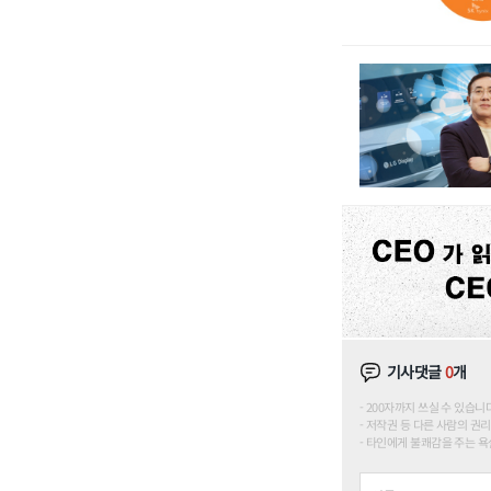
기사댓글
0
개
200자까지 쓰실 수 있습니다. (
저작권 등 다른 사람의 권리
타인에게 불쾌감을 주는 욕설