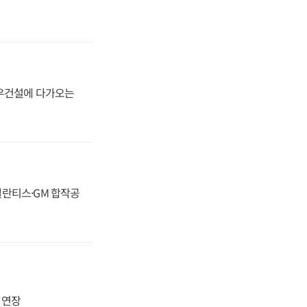
대우건설에 다가오는
스텔란티스·GM 합작공
지 연장