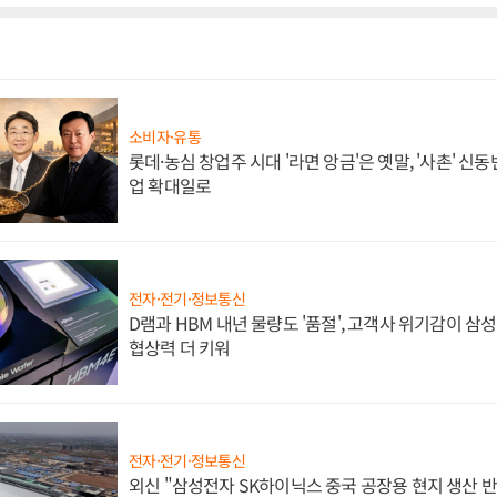
소비자·유통
롯데·농심 창업주 시대 '라면 앙금'은 옛말, '사촌' 신
업 확대일로
전자·전기·정보통신
D램과 HBM 내년 물량도 '품절', 고객사 위기감이 삼
협상력 더 키워
전자·전기·정보통신
외신 "삼성전자 SK하이닉스 중국 공장용 현지 생산 반