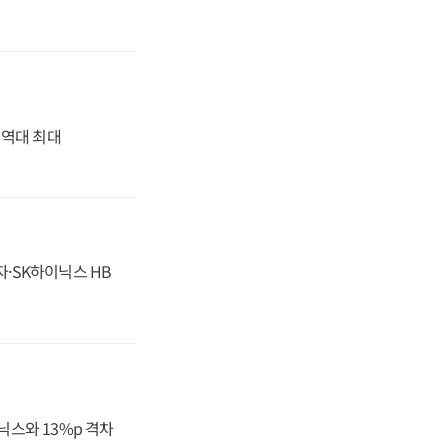
' 역대 최대
자·SK하이닉스 HB
닉스와 13%p 격차