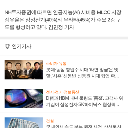
NH투자증권에 따르면 인공지능(AI) 서버용 MLCC 시장
점유율은 삼성전기(40%)와 무라타(45%)가 주요 2강 구
도를 형성하고 있다. 김민정 기자
인기기사
소비자·유통
롯데·농심 창업주 시대 '라면 앙금'은 옛
말, '사촌' 신동빈·신동원 시대 협업 확대
일로
전자·전기·정보통신
D램과 HBM 내년 물량도 '품절', 고객사 위
기감이 삼성전자 SK하이닉스 협상력 더
키워
건설
국내외서 속도 붙는 원전 사업, 삼성물산·