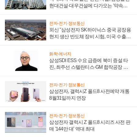
현대건설·대우건설에 다가오는 '약속의
시간'
전자·전기·정보통신
외신 "삼성전자 SK하이닉스 중국 공장용
현지 생산 반도체 장비 시험, 미국 수출통
제 대비"
화학·에너지
삼성SDI ESS 수요 급증에 북미 증설 타
진, 최주선 스텔란티스·GM 합작공장 건
설 재추진하나
전자·전기·정보통신
삼성전자, 갤럭시Z 폴드8 사전예약 개통
8월31일까지 연장
전자·전기·정보통신
삼성전자 갤럭시 Z 폴드8 시리즈 사전 판
매 '144만 대' 역대 최대