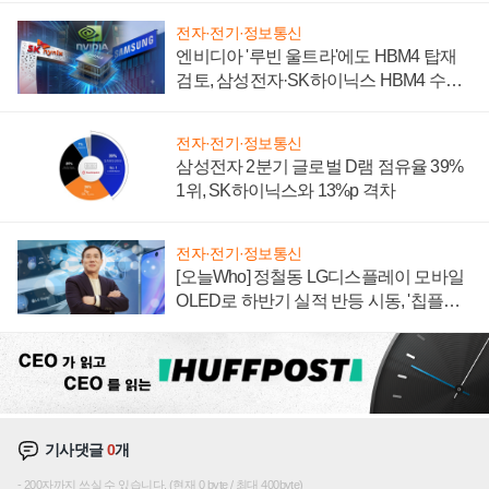
전자·전기·정보통신
엔비디아 '루빈 울트라'에도 HBM4 탑재
검토, 삼성전자·SK하이닉스 HBM4 수율
에 주도권 갈린다
전자·전기·정보통신
삼성전자 2분기 글로벌 D램 점유율 39%
1위, SK하이닉스와 13%p 격차
전자·전기·정보통신
[오늘Who] 정철동 LG디스플레이 모바일
OLED로 하반기 실적 반등 시동, '칩플레
이션'에 가격 인하 압박은 부담
기사댓글
0
개
200자까지 쓰실 수 있습니다. (현재 0 byte / 최대 400byte)