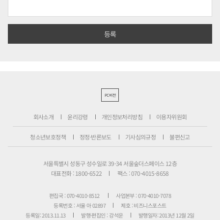
PC버전
회사소개
윤리강령
개인정보처리방침
이용자위원회
청소년보호정책
정정·반론보도
기사심의규정
불편신고
서울특별시 성동구 성수일로 39-34 서울숲더스페이스 12층
대표전화 : 1800-6522
팩스 : 070-4015-8658
편집국 : 070-4010-8512
사업본부 : 070-4010-7078
등록번호 : 서울 아 02897
제호 : 비즈니스포스트
등록일: 2013.11.13
발행·편집인 : 강석운
발행일자: 2013년 12월 2일