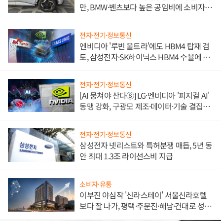
만, BMW·벤츠보다 높은 공임비에 소비자
불만 폭발
전자·전기·정보통신
엔비디아 '루빈 울트라'에도 HBM4 탑재 검
토, 삼성전자·SK하이닉스 HBM4 수율에 주
도권 갈린다
전자·전기·정보통신
[AI 뭉쳐야 산다⑧] LG·엔비디아 '피지컬 AI'
동맹 강화, 구광모 제조·데이터·기술 결집
해 종합 로보틱스 기업으로
전자·전기·정보통신
삼성전자 넷리스트와 특허분쟁 매듭, 5년 동
안 최대 1.3조 라이선스비 지급
소비자·유통
이부진 야심작 '신라스테이' 서울신라호텔
보다 잘 나가, 평택·주문진·해남·건대로 성
장판 더 넓힌다