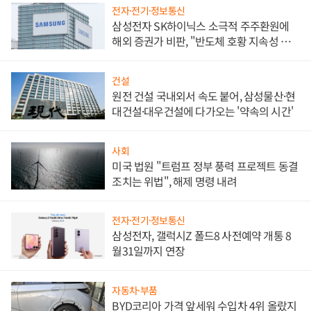
전자·전기·정보통신
삼성전자 SK하이닉스 소극적 주주환원에
해외 증권가 비판, "반도체 호황 지속성 의
문"
건설
원전 건설 국내외서 속도 붙어, 삼성물산·현
대건설·대우건설에 다가오는 '약속의 시간'
사회
미국 법원 "트럼프 정부 풍력 프로젝트 동결
조치는 위법", 해제 명령 내려
전자·전기·정보통신
삼성전자, 갤럭시Z 폴드8 사전예약 개통 8
월31일까지 연장
자동차·부품
BYD코리아 가격 앞세워 수입차 4위 올랐지