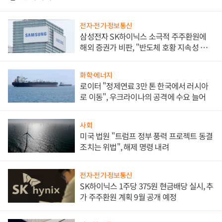
전자·전기·정보통신
삼성전자 SK하이닉스 소극적 주주환원에
해외 증권가 비판, "반도체 호황 지속성 의
문"
화학·에너지
로이터 "정제연료 3만 톤 한국에서 러시아
로 이동", 우크라이나의 공격에 수요 늘어
사회
미국 법원 "트럼프 정부 풍력 프로젝트 동결
조치는 위법", 해제 명령 내려
전자·전기·정보통신
SK하이닉스 1주당 375원 현금배당 실시, 추
가 주주환원 계획 9월 공개 예정