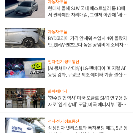
자동차·부품
현대차 올해 SUV 국내 베스트셀러 톱10에
서 싼타페만 자리매김, 그랜저·아반떼 '세단
쌍끌이'로 내수 방어
자동차·부품
BYD코리아 가격 앞세워 수입차 4위 올랐지
만, BMW·벤츠보다 높은 공임비에 소비자
불만 폭발
전자·전기·정보통신
[AI 뭉쳐야 산다⑧] LG·엔비디아 '피지컬 AI'
동맹 강화, 구광모 제조·데이터·기술 결집
해 종합 로보틱스 기업으로
화학·에너지
'한수원 협력사' 미국 오클로 SMR 연구용 원
자로 '임계 상태' 도달, 미국 에너지부 "중요
한 이정표"
전자·전기·정보통신
삼성전자 넷리스트와 특허분쟁 매듭, 5년 동