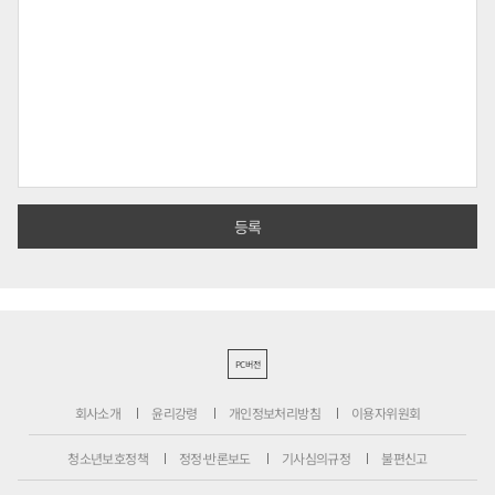
PC버전
회사소개
윤리강령
개인정보처리방침
이용자위원회
청소년보호정책
정정·반론보도
기사심의규정
불편신고