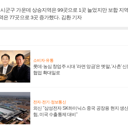
 시군구 가운데 상승지역은 99곳으로 1곳 늘었지만 보합 지역
역은 77곳으로 3곳 증가했다. 김환 기자
소비자·유통
롯데·농심 창업주 시대 '라면 앙금'은 옛말, '사촌'
협업 확대일로
전자·전기·정보통신
외신 "삼성전자 SK하이닉스 중국 공장용 현지 생산
험, 미국 수출통제 대비"