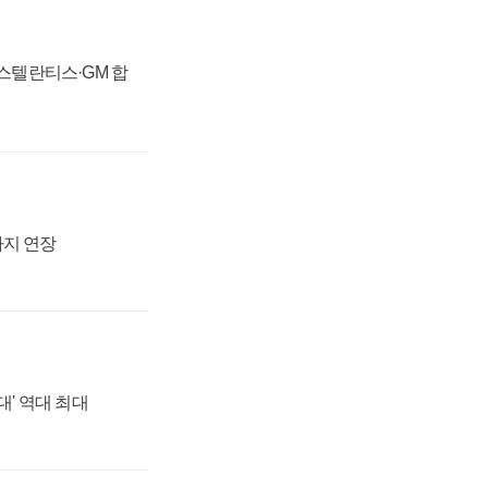
 스텔란티스·GM 합
까지 연장
대' 역대 최대