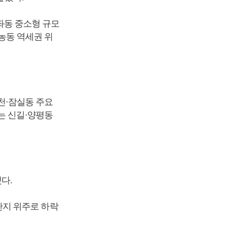
가좌동 중소형 규모
전농동 역세권 위
신천·잠실동 주요
)는 신길·양평동
다.
 단지 위주로 하락