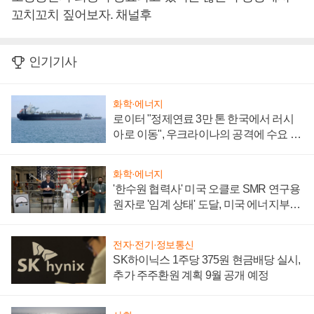
꼬치꼬치 짚어보자. 채널후
인기기사
화학·에너지
로이터 "정제연료 3만 톤 한국에서 러시
아로 이동", 우크라이나의 공격에 수요 늘
어
화학·에너지
'한수원 협력사' 미국 오클로 SMR 연구용
원자로 '임계 상태' 도달, 미국 에너지부
"중요한 이정표"
전자·전기·정보통신
SK하이닉스 1주당 375원 현금배당 실시,
추가 주주환원 계획 9월 공개 예정