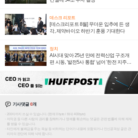
데스크 리포트
[데스크리포트 8월] 무더운 입추에 든 생
각, 제약바이오 하반기 훈풍 기대한다
정치
AI시대 맞아 25년 만에 전력산업 구조개
편 시동, '발전5사 통합' 넘어 '한전 지주사'
재편론도
기사댓글
0
개
200자까지 쓰실 수 있습니다. (현재 0 byte / 최대 400byte)
저작권 등 다른 사람의 권리를 침해하거나 명예를 훼손하는 댓글은 관련 법률에 의해 제재
를 받을 수 있습니다.
타인에게 불쾌감을 주는 욕설 등 비하하는 단어가 내용에 포함되거나 인신공격성 글은 관
리자의 판단에 의해 삭제 합니다.