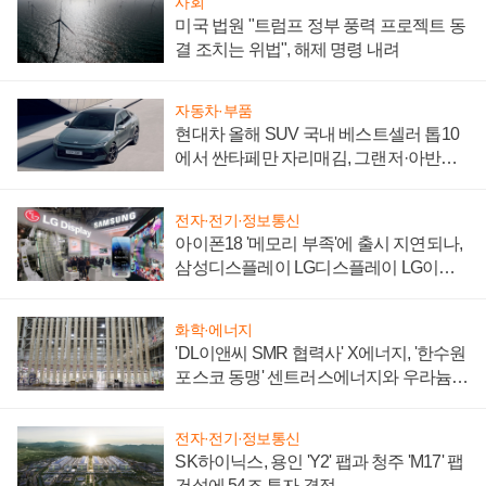
사회
미국 법원 "트럼프 정부 풍력 프로젝트 동
결 조치는 위법", 해제 명령 내려
자동차·부품
현대차 올해 SUV 국내 베스트셀러 톱10
에서 싼타페만 자리매김, 그랜저·아반떼
'세단 쌍끌이'로 내수 방어
전자·전기·정보통신
아이폰18 '메모리 부족'에 출시 지연되나,
삼성디스플레이 LG디스플레이 LG이노
텍 '탈애플' 수익 다각화 속도
화학·에너지
'DL이앤씨 SMR 협력사' X에너지, '한수원
포스코 동맹' 센트러스에너지와 우라늄
계약 체결
전자·전기·정보통신
SK하이닉스, 용인 'Y2' 팹과 청주 'M17' 팹
건설에 54조 투자 결정