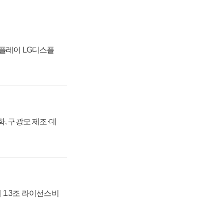
스플레이 LG디스플
강화, 구광모 제조·데
 1.3조 라이선스비