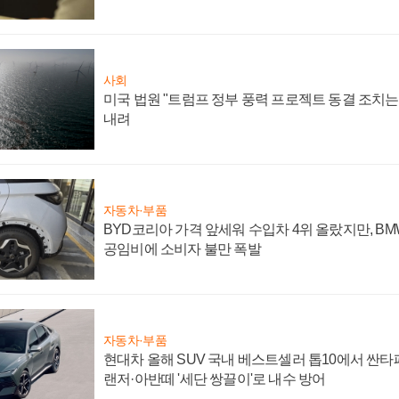
사회
미국 법원 "트럼프 정부 풍력 프로젝트 동결 조치는 
내려
자동차·부품
BYD코리아 가격 앞세워 수입차 4위 올랐지만, B
공임비에 소비자 불만 폭발
자동차·부품
현대차 올해 SUV 국내 베스트셀러 톱10에서 싼타
랜저·아반떼 '세단 쌍끌이'로 내수 방어