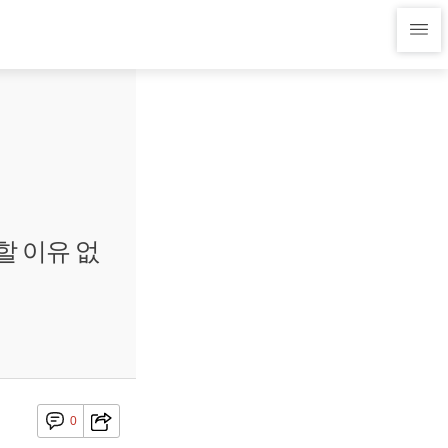
할 이유 없
0