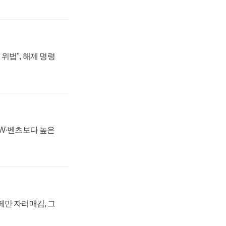
위법", 해제 명령
MW·벤츠보다 높은
페만 자리매김, 그