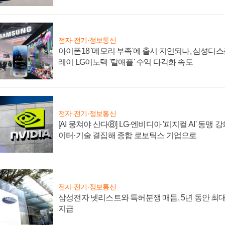
전자·전기·정보통신
아이폰18 '메모리 부족'에 출시 지연되나, 삼성디
레이 LG이노텍 '탈애플' 수익 다각화 속도
전자·전기·정보통신
[AI 뭉쳐야 산다⑧] LG·엔비디아 '피지컬 AI' 동맹 
이터·기술 결집해 종합 로보틱스 기업으로
전자·전기·정보통신
삼성전자 넷리스트와 특허분쟁 매듭, 5년 동안 최대
지급