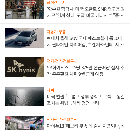
화학·에너지
'한수원 협력사' 미국 오클로 SMR 연구용 원
자로 '임계 상태' 도달, 미국 에너지부 "중요
한 이정표"
자동차·부품
현대차 올해 SUV 국내 베스트셀러 톱10에
서 싼타페만 자리매김, 그랜저·아반떼 '세단
쌍끌이'로 내수 방어
전자·전기·정보통신
SK하이닉스 1주당 375원 현금배당 실시, 추
가 주주환원 계획 9월 공개 예정
사회
미국 법원 "트럼프 정부 풍력 프로젝트 동결
조치는 위법", 해제 명령 내려
전자·전기·정보통신
아이폰18 '메모리 부족'에 출시 지연되나, 삼