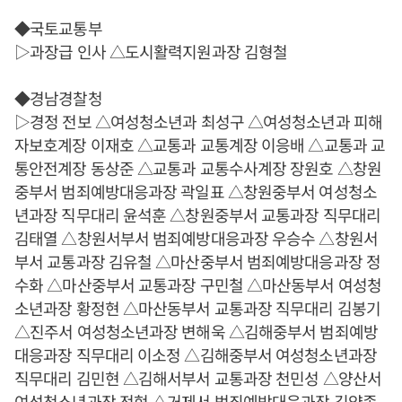
◆국토교통부
▷과장급 인사 △도시활력지원과장 김형철
◆경남경찰청
▷경정 전보 △여성청소년과 최성구 △여성청소년과 피해
자보호계장 이재호 △교통과 교통계장 이응배 △교통과 교
통안전계장 동상준 △교통과 교통수사계장 장원호 △창원
중부서 범죄예방대응과장 곽일표 △창원중부서 여성청소
년과장 직무대리 윤석훈 △창원중부서 교통과장 직무대리
김태열 △창원서부서 범죄예방대응과장 우승수 △창원서
부서 교통과장 김유철 △마산중부서 범죄예방대응과장 정
수화 △마산중부서 교통과장 구민철 △마산동부서 여성청
소년과장 황정현 △마산동부서 교통과장 직무대리 김봉기
△진주서 여성청소년과장 변해욱 △김해중부서 범죄예방
대응과장 직무대리 이소정 △김해중부서 여성청소년과장
직무대리 김민현 △김해서부서 교통과장 천민성 △양산서
여성청소년과장 전현 △거제서 범죄예방대응과장 김양종