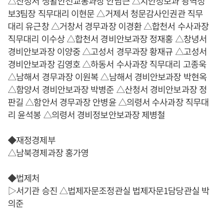
△산청서 생활안전교통과장 안남근 △치안정보과 광역정
보3팀장 직무대리 이현문 △거제서 청문감사인권관 직무
대리 유근창 △거창서 경무과장 이경환 △합천서 수사과장
직무대리 이수상 △합천서 경비안보과장 정재홍 △창녕서
경비안보과장 이양중 △고성서 경무과장 황재규 △고성서
경비안보과장 김영호 △하동서 수사과장 직무대리 고종욱
△남해서 경무과장 이원복 △남해서 경비안보과장 박현옥
△함양서 경비안보과장 박병준 △산청서 경비안보과장 정
판길 △함안서 경무과장 안병윤 △의령서 수사과장 직무대
리 윤석봉 △의령서 경비정보안보과장 제병철
◆재정경제부
△남북경제과장 홍가영
◆법제처
▷서기관 승진 △법제자문조정관실 법제자문1담당관실 박
의준