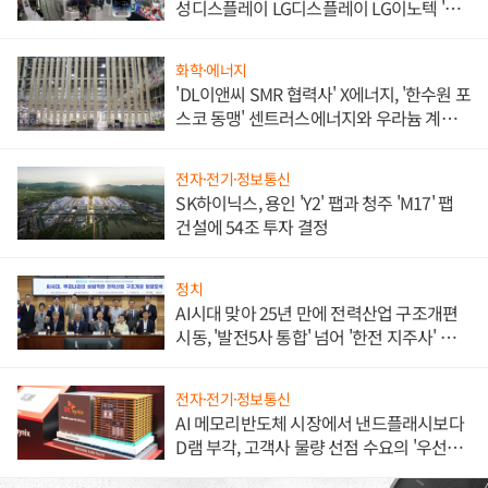
성디스플레이 LG디스플레이 LG이노텍 '탈
애플' 수익 다각화 속도
화학·에너지
'DL이앤씨 SMR 협력사' X에너지, '한수원 포
스코 동맹' 센트러스에너지와 우라늄 계약
체결
전자·전기·정보통신
SK하이닉스, 용인 'Y2' 팹과 청주 'M17' 팹
건설에 54조 투자 결정
정치
AI시대 맞아 25년 만에 전력산업 구조개편
시동, '발전5사 통합' 넘어 '한전 지주사' 재편
론도
전자·전기·정보통신
AI 메모리반도체 시장에서 낸드플래시보다
D램 부각, 고객사 물량 선점 수요의 '우선순
위'