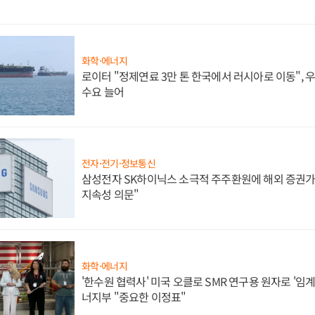
화학·에너지
로이터 "정제연료 3만 톤 한국에서 러시아로 이동",
수요 늘어
전자·전기·정보통신
삼성전자 SK하이닉스 소극적 주주환원에 해외 증권가 
지속성 의문"
화학·에너지
'한수원 협력사' 미국 오클로 SMR 연구용 원자로 '임계 
너지부 "중요한 이정표"