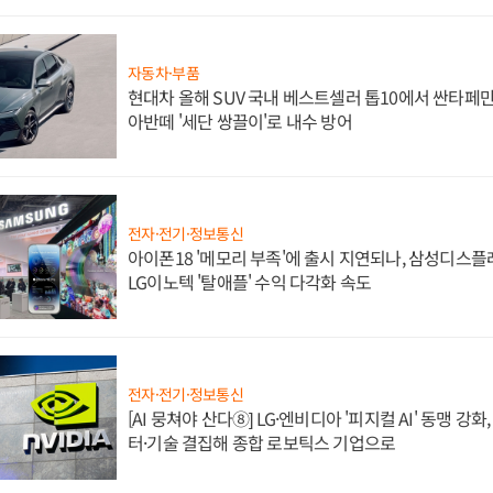
자동차·부품
현대차 올해 SUV 국내 베스트셀러 톱10에서 싼타페만
아반떼 '세단 쌍끌이'로 내수 방어
전자·전기·정보통신
아이폰18 '메모리 부족'에 출시 지연되나, 삼성디스
LG이노텍 '탈애플' 수익 다각화 속도
전자·전기·정보통신
[AI 뭉쳐야 산다⑧] LG·엔비디아 '피지컬 AI' 동맹 강
터·기술 결집해 종합 로보틱스 기업으로