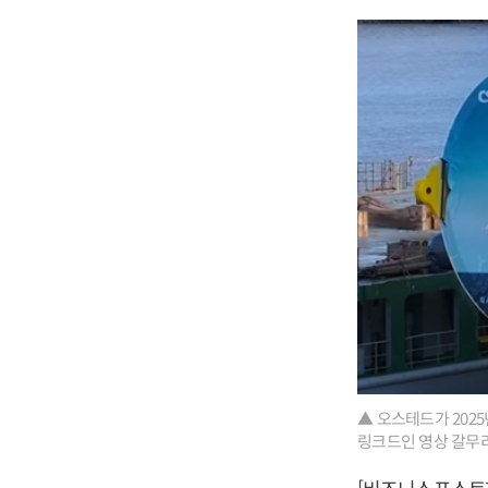
▲ 오스테드가 202
링크드인 영상 갈무