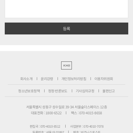
PC버전
회사소개
윤리강령
개인정보처리방침
이용자위원회
청소년보호정책
정정·반론보도
기사심의규정
불편신고
서울특별시 성동구 성수일로 39-34 서울숲더스페이스 12층
대표전화 : 1800-6522
팩스 : 070-4015-8658
편집국 : 070-4010-8512
사업본부 : 070-4010-7078
등록번호 : 서울 아 02897
제호 : 비즈니스포스트