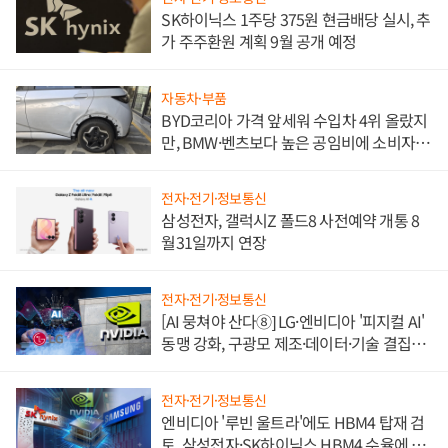
SK하이닉스 1주당 375원 현금배당 실시, 추
가 주주환원 계획 9월 공개 예정
자동차·부품
BYD코리아 가격 앞세워 수입차 4위 올랐지
만, BMW·벤츠보다 높은 공임비에 소비자
불만 폭발
전자·전기·정보통신
삼성전자, 갤럭시Z 폴드8 사전예약 개통 8
월31일까지 연장
전자·전기·정보통신
[AI 뭉쳐야 산다⑧] LG·엔비디아 '피지컬 AI'
동맹 강화, 구광모 제조·데이터·기술 결집
해 종합 로보틱스 기업으로
전자·전기·정보통신
엔비디아 '루빈 울트라'에도 HBM4 탑재 검
토, 삼성전자·SK하이닉스 HBM4 수율에 주