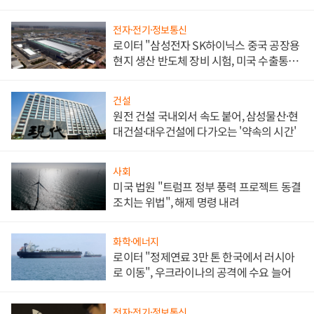
문"
전자·전기·정보통신
로이터 "삼성전자 SK하이닉스 중국 공장용
현지 생산 반도체 장비 시험, 미국 수출통제
대비"
건설
원전 건설 국내외서 속도 붙어, 삼성물산·현
대건설·대우건설에 다가오는 '약속의 시간'
사회
미국 법원 "트럼프 정부 풍력 프로젝트 동결
조치는 위법", 해제 명령 내려
화학·에너지
로이터 "정제연료 3만 톤 한국에서 러시아
로 이동", 우크라이나의 공격에 수요 늘어
전자·전기·정보통신