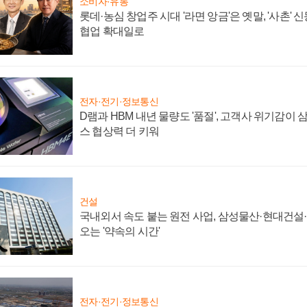
소비자·유통
롯데·농심 창업주 시대 '라면 앙금'은 옛말, '사촌'
협업 확대일로
전자·전기·정보통신
D램과 HBM 내년 물량도 '품절', 고객사 위기감이
스 협상력 더 키워
건설
국내외서 속도 붙는 원전 사업, 삼성물산·현대건설
오는 '약속의 시간'
전자·전기·정보통신