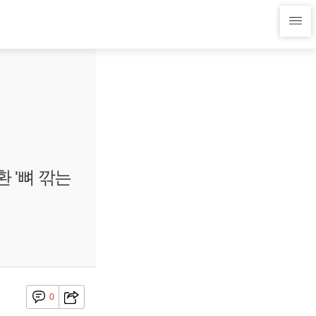
환 '뼈 깎는
0