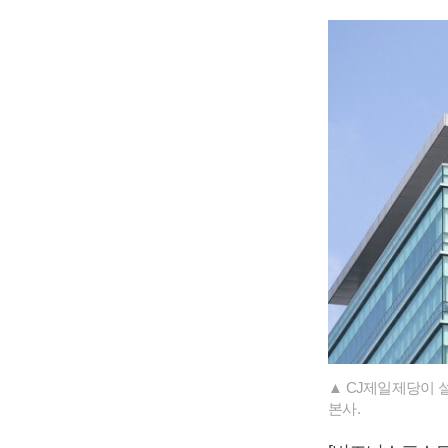
▲ CJ제일제당이 
본사.