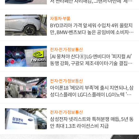
서 싼타페만 자리매김, 그랜저·아반떼 '세단
쌍끌이'로 내수 방어
자동차·부품
BYD코리아 가격 앞세워 수입차 4위 올랐지
만, BMW·벤츠보다 높은 공임비에 소비자
불만 폭발
전자·전기·정보통신
[AI 뭉쳐야 산다⑧] LG·엔비디아 '피지컬 AI'
동맹 강화, 구광모 제조·데이터·기술 결집
해 종합 로보틱스 기업으로
전자·전기·정보통신
아이폰18 '메모리 부족'에 출시 지연되나, 삼
성디스플레이 LG디스플레이 LG이노텍 '탈
애플' 수익 다각화 속도
전자·전기·정보통신
삼성전자 넷리스트와 특허분쟁 매듭, 5년 동
안 최대 1.3조 라이선스비 지급