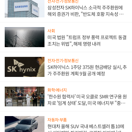
전자·전기·정보통신
삼성전자 SK하이닉스 소극적 주주환원에
해외 증권가 비판, "반도체 호황 지속성 의
문"
사회
미국 법원 "트럼프 정부 풍력 프로젝트 동결
조치는 위법", 해제 명령 내려
전자·전기·정보통신
SK하이닉스 1주당 375원 현금배당 실시, 추
가 주주환원 계획 9월 공개 예정
화학·에너지
'한수원 협력사' 미국 오클로 SMR 연구용 원
자로 '임계 상태' 도달, 미국 에너지부 "중요
한 이정표"
자동차·부품
현대차 올해 SUV 국내 베스트셀러 톱10에