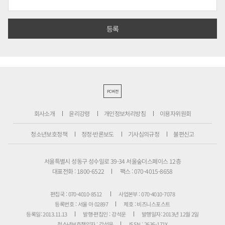
PC버전
회사소개
윤리강령
개인정보처리방침
이용자위원회
청소년보호정책
정정·반론보도
기사심의규정
불편신고
서울특별시 성동구 성수일로 39-34 서울숲더스페이스 12층
대표전화 : 1800-6522
팩스 : 070-4015-8658
편집국 : 070-4010-8512
사업본부 : 070-4010-7078
등록번호 : 서울 아 02897
제호 : 비즈니스포스트
등록일: 2013.11.13
발행·편집인 : 강석운
발행일자: 2013년 12월 2일
청소년보호책임자 : 강석운
ISSN : 2636-171X