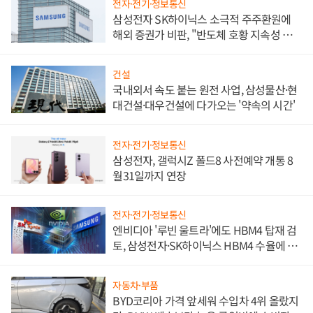
전자·전기·정보통신
삼성전자 SK하이닉스 소극적 주주환원에
해외 증권가 비판, "반도체 호황 지속성 의
문"
건설
국내외서 속도 붙는 원전 사업, 삼성물산·현
대건설·대우건설에 다가오는 '약속의 시간'
전자·전기·정보통신
삼성전자, 갤럭시Z 폴드8 사전예약 개통 8
월31일까지 연장
전자·전기·정보통신
엔비디아 '루빈 울트라'에도 HBM4 탑재 검
토, 삼성전자·SK하이닉스 HBM4 수율에 주
도권 갈린다
자동차·부품
BYD코리아 가격 앞세워 수입차 4위 올랐지