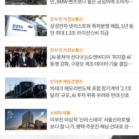
만, BMW·벤츠보다 높은 공임비에 소비자
불만 폭발
전자·전기·정보통신
삼성전자 넷리스트와 특허분쟁 매듭, 5년 동
안 최대 1.3조 라이선스비 지급
전자·전기·정보통신
[AI 뭉쳐야 산다⑧] LG·엔비디아 '피지컬 AI'
동맹 강화, 구광모 제조·데이터·기술 결집
해 종합 로보틱스 기업으로
인터넷·게임·콘텐츠
빅테크 메모리반도체 포함 장기계약 '2.7조
달러' 규모, AI 투자 위축 우려와 반대 신호
소비자·유통
이부진 야심작 '신라스테이' 서울신라호텔
보다 잘 나가, 평택·주문진·해남·건대로 성
장판 더 넓힌다