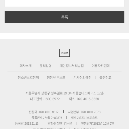
PC버전
회사소개
윤리강령
개인정보처리방침
이용자위원회
청소년보호정책
정정·반론보도
기사심의규정
불편신고
서울특별시 성동구 성수일로 39-34 서울숲더스페이스 12층
대표전화 : 1800-6522
팩스 : 070-4015-8658
편집국 : 070-4010-8512
사업본부 : 070-4010-7078
등록번호 : 서울 아 02897
제호 : 비즈니스포스트
등록일: 2013.11.13
발행·편집인 : 강석운
발행일자: 2013년 12월 2일