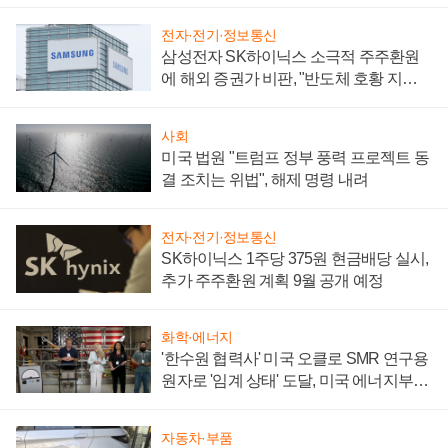
어
전자·전기·정보통신
삼성전자 SK하이닉스 소극적 주주환원
에 해외 증권가 비판, "반도체 호황 지속
성 의문"
사회
미국 법원 "트럼프 정부 풍력 프로젝트 동
결 조치는 위법", 해제 명령 내려
전자·전기·정보통신
SK하이닉스 1주당 375원 현금배당 실시,
추가 주주환원 계획 9월 공개 예정
화학·에너지
'한수원 협력사' 미국 오클로 SMR 연구용
원자로 '임계 상태' 도달, 미국 에너지부
"중요한 이정표"
자동차·부품