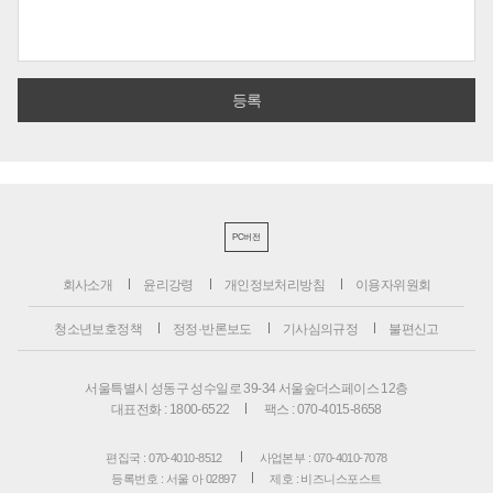
PC버전
회사소개
윤리강령
개인정보처리방침
이용자위원회
청소년보호정책
정정·반론보도
기사심의규정
불편신고
서울특별시 성동구 성수일로 39-34 서울숲더스페이스 12층
대표전화 : 1800-6522
팩스 : 070-4015-8658
편집국 : 070-4010-8512
사업본부 : 070-4010-7078
등록번호 : 서울 아 02897
제호 : 비즈니스포스트