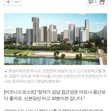
0
▲ 분당티에르원 투시도. 탄천변에 맞닿아 있고 신기초등학교를 품
은 '초품아' 단지로 우측 다리를 건너면 신분당선과 수인분당선이 지
나는 정자역이 있다. <분당티에르원>
[비즈니스포스트] “정자가 강남 접근성은 마포나 용산보
다 좋아요. 신분당선 타고 20분이면 갑니다.”