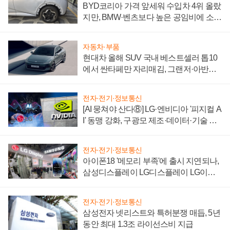
BYD코리아 가격 앞세워 수입차 4위 올랐
지만, BMW·벤츠보다 높은 공임비에 소비
자 불만 폭발
자동차·부품
현대차 올해 SUV 국내 베스트셀러 톱10
에서 싼타페만 자리매김, 그랜저·아반떼
'세단 쌍끌이'로 내수 방어
전자·전기·정보통신
[AI 뭉쳐야 산다⑧] LG·엔비디아 '피지컬 A
I' 동맹 강화, 구광모 제조·데이터·기술 결
집해 종합 로보틱스 기업으로
전자·전기·정보통신
아이폰18 '메모리 부족'에 출시 지연되나,
삼성디스플레이 LG디스플레이 LG이노
텍 '탈애플' 수익 다각화 속도
전자·전기·정보통신
삼성전자 넷리스트와 특허분쟁 매듭, 5년
동안 최대 1.3조 라이선스비 지급