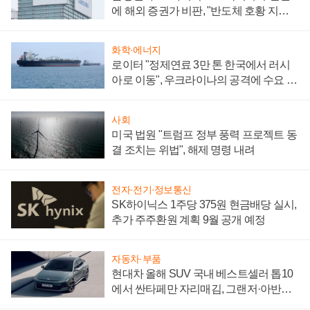
에 해외 증권가 비판, "반도체 호황 지속
성 의문"
화학·에너지
로이터 "정제연료 3만 톤 한국에서 러시
아로 이동", 우크라이나의 공격에 수요 늘
어
사회
미국 법원 "트럼프 정부 풍력 프로젝트 동
결 조치는 위법", 해제 명령 내려
전자·전기·정보통신
SK하이닉스 1주당 375원 현금배당 실시,
추가 주주환원 계획 9월 공개 예정
자동차·부품
현대차 올해 SUV 국내 베스트셀러 톱10
에서 싼타페만 자리매김, 그랜저·아반떼
'세단 쌍끌이'로 내수 방어