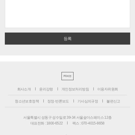
PC버전
회사소개
윤리강령
개인정보처리방침
이용자위원회
청소년보호정책
정정·반론보도
기사심의규정
불편신고
서울특별시 성동구 성수일로 39-34 서울숲더스페이스 12층
대표전화 : 1800-6522
팩스 : 070-4015-8658