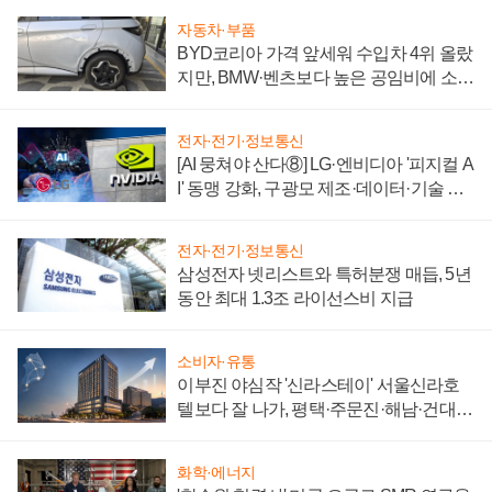
자동차·부품
BYD코리아 가격 앞세워 수입차 4위 올랐
지만, BMW·벤츠보다 높은 공임비에 소비
자 불만 폭발
전자·전기·정보통신
[AI 뭉쳐야 산다⑧] LG·엔비디아 '피지컬 A
I' 동맹 강화, 구광모 제조·데이터·기술 결
집해 종합 로보틱스 기업으로
전자·전기·정보통신
삼성전자 넷리스트와 특허분쟁 매듭, 5년
동안 최대 1.3조 라이선스비 지급
소비자·유통
이부진 야심작 '신라스테이' 서울신라호
텔보다 잘 나가, 평택·주문진·해남·건대로
성장판 더 넓힌다
화학·에너지