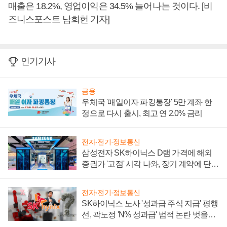
매출은 18.2%, 영업이익은 34.5% 늘어나는 것이다. [비
즈니스포스트 남희헌 기자]
인기기사
금융
우체국 '매일이자 파킹통장' 5만 계좌 한
정으로 다시 출시, 최고 연 2.0% 금리
전자·전기·정보통신
삼성전자 SK하이닉스 D램 가격에 해외
증권가 '고점' 시각 나와, 장기 계약에 단점
부각
전자·전기·정보통신
SK하이닉스 노사 '성과급 주식 지급' 평행
선, 곽노정 'N% 성과급' 법적 논란 벗을지
주목