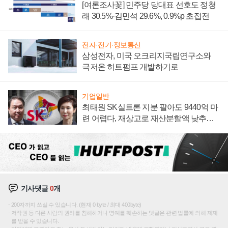
[여론조사꽃] 민주당 당대표 선호도 정청
래 30.5%·김민석 29.6%, 0.9%p 초접전
전자·전기·정보통신
삼성전자, 미국 오크리지국립연구소와
극저온 히트펌프 개발하기로
기업일반
최태원 SK실트론 지분 팔아도 9440억 마
련 어렵다, 재상고로 재산분할액 낮추기
시도하나
기사댓글
0
개
200자까지 쓰실 수 있습니다. (현재 0 byte / 최대 400byte)
저작권 등 다른 사람의 권리를 침해하거나 명예를 훼손하는 댓글은 관련 법률에 의해 제재
를 받을 수 있습니다.