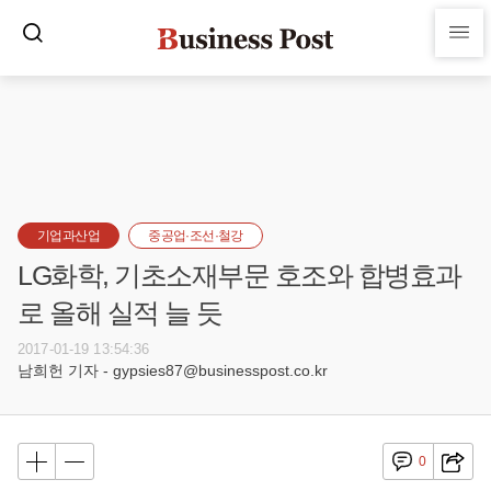
기업과산업
중공업·조선·철강
LG화학, 기초소재부문 호조와 합병효과
로 올해 실적 늘 듯
2017-01-19 13:54:36
남희헌 기자 - gypsies87@businesspost.co.kr
0