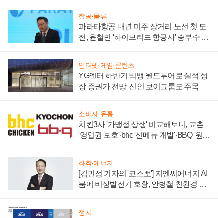
항공·물류
파라타항공 내년 미주 장거리 노선 첫 도
전, 윤철민 '하이브리드 항공사' 승부수 통
할까
인터넷·게임·콘텐츠
YG엔터 하반기 빅뱅 월드투어로 실적 성
장 증권가 전망, 신인 보이그룹도 주목
소비자·유통
치킨3사 '가맹점 상생' 비교해보니, 교촌
'영업권 보호'·bhc '신메뉴 개발'·BBQ '원가
부담'
화학·에너지
[김민정 기자의 '코스뽀'] 지엔씨에너지 AI
붐에 비상발전기 호황, 안병철 친환경 에
너지 발전전문기업 향한다
정치