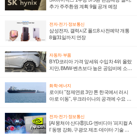
추가 주주환원 계획 9월 공개 예정
전자·전기·정보통신
삼성전자, 갤럭시Z 폴드8 사전예약 개통
8월31일까지 연장
자동차·부품
BYD코리아 가격 앞세워 수입차 4위 올랐
지만, BMW·벤츠보다 높은 공임비에 소비
자 불만 폭발
화학·에너지
로이터 "정제연료 3만 톤 한국에서 러시
아로 이동", 우크라이나의 공격에 수요 늘
어
전자·전기·정보통신
[AI 뭉쳐야 산다⑧] LG·엔비디아 '피지컬 A
I' 동맹 강화, 구광모 제조·데이터·기술 결
집해 종합 로보틱스 기업으로