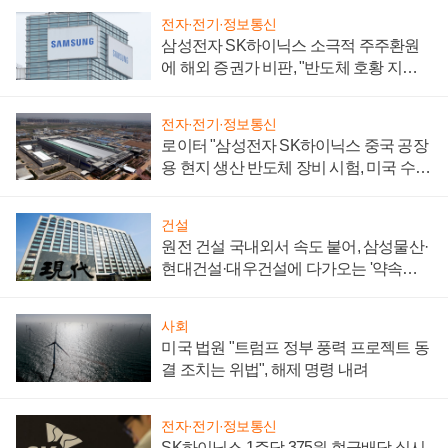
전자·전기·정보통신
삼성전자 SK하이닉스 소극적 주주환원
에 해외 증권가 비판, "반도체 호황 지속
성 의문"
전자·전기·정보통신
로이터 "삼성전자 SK하이닉스 중국 공장
용 현지 생산 반도체 장비 시험, 미국 수출
통제 대비"
건설
원전 건설 국내외서 속도 붙어, 삼성물산·
현대건설·대우건설에 다가오는 '약속의
시간'
사회
미국 법원 "트럼프 정부 풍력 프로젝트 동
결 조치는 위법", 해제 명령 내려
전자·전기·정보통신
SK하이닉스 1주당 375원 현금배당 실시,