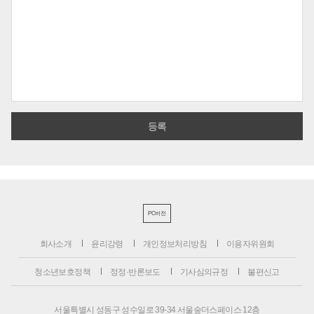
PC버전
회사소개
윤리강령
개인정보처리방침
이용자위원회
청소년보호정책
정정·반론보도
기사심의규정
불편신고
서울특별시 성동구 성수일로 39-34 서울숲더스페이스 12층