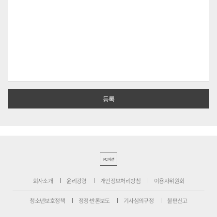
PC버전
회사소개
윤리강령
개인정보처리방침
이용자위원회
청소년보호정책
정정·반론보도
기사심의규정
불편신고