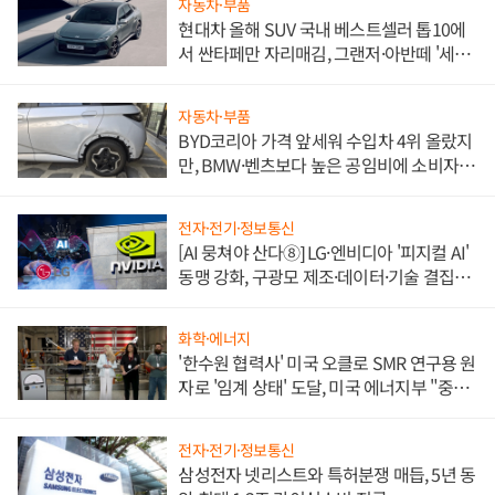
자동차·부품
현대차 올해 SUV 국내 베스트셀러 톱10에
서 싼타페만 자리매김, 그랜저·아반떼 '세단
쌍끌이'로 내수 방어
자동차·부품
BYD코리아 가격 앞세워 수입차 4위 올랐지
만, BMW·벤츠보다 높은 공임비에 소비자
불만 폭발
전자·전기·정보통신
[AI 뭉쳐야 산다⑧] LG·엔비디아 '피지컬 AI'
동맹 강화, 구광모 제조·데이터·기술 결집
해 종합 로보틱스 기업으로
화학·에너지
'한수원 협력사' 미국 오클로 SMR 연구용 원
자로 '임계 상태' 도달, 미국 에너지부 "중요
한 이정표"
전자·전기·정보통신
삼성전자 넷리스트와 특허분쟁 매듭, 5년 동